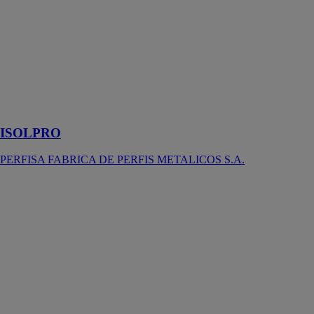
composite
innovante
composé de
ciment léger et
de plusieurs
autres
matériaux
d’origine
naturelle.
ISOLPRO
PERFISA FABRICA DE PERFIS METALICOS S.A.
HRC-HRM -
Attaches
mécaniques
HALFEN
Attaches
mécaniques
HALFEN
Body Anker
pour joints
horizontaux et