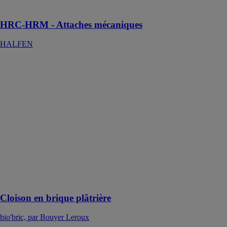
verticaux
HRC-HRM - Attaches mécaniques
HALFEN
Cloison en
brique plâtrière
bio'bric, par
Bouyer Leroux
Les briques
plâtrières font
l’objet d’un
montage
traditionnel au
plâtre, à la colle
base plâtre ou
au mortier
bâtard
Cloison en brique plâtrière
bio'bric, par Bouyer Leroux