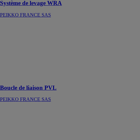
Système de levage WRA
PEIKKO FRANCE SAS
Boucle de
liaison PVL
PEIKKO
FRANCE SAS
Boucle de
liaison à câble
unique pour
liaisonner les
panneaux
Boucle de liaison PVL
PEIKKO FRANCE SAS
Coupleur
d'ancrage
COPRA®
PEIKKO
FRANCE SAS