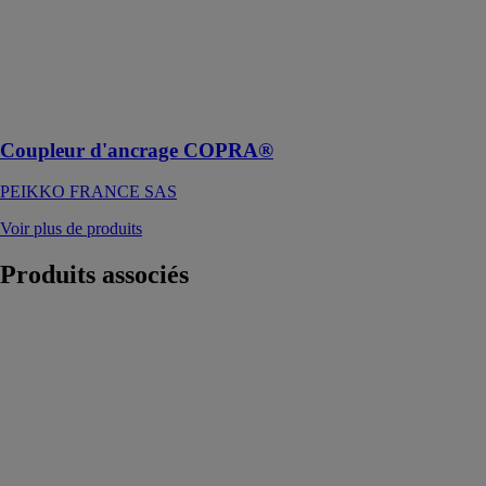
Un système
d'ancrage
multifonction
pour toutes les
connexions
boulonnées
Coupleur d'ancrage COPRA®
PEIKKO FRANCE SAS
Voir plus de produits
Produits
associés
ISOLPRO
PERFISA
FABRICA DE
PERFIS
METALICOS
S.A.
L'ISOLPRO® est
une plaque