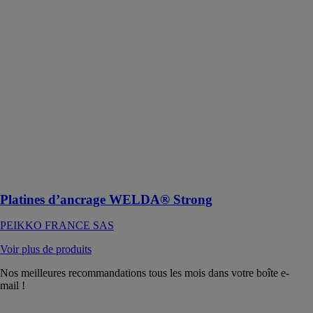
Platines
d’ancrage
WELDA®
Strong
PEIKKO
FRANCE SAS
Platines
d’ancrage
WELDA®
Strong- Pour
les connexions
soudées entre
structures
Platines d’ancrage WELDA® Strong
PEIKKO FRANCE SAS
Voir plus de produits
Nos meilleures recommandations tous les mois dans votre boîte e-
mail !