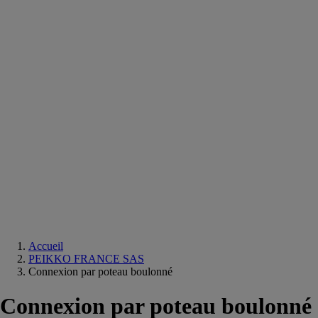
Equipements
salle
de
bain
Douche
Matériaux
salle
de
bain
Meuble
salle
de
bain
Robinetterie
Techniques
sanitaires
Accueil
PEIKKO FRANCE SAS
Connexion par poteau boulonné
Connexion par poteau boulonné