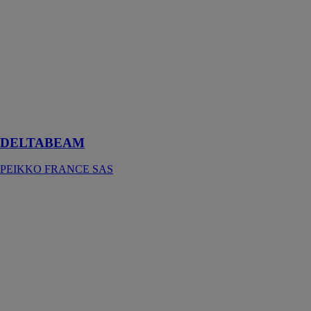
PEIKKO
FRANCE SAS
La structure de
planchers
minces
DELTABEAM
pour construire
de grands
volumes
DELTABEAM
PEIKKO FRANCE SAS
Système de
levage WRA
PEIKKO
FRANCE SAS
Système de
levage à câble à
décrochage
rapide