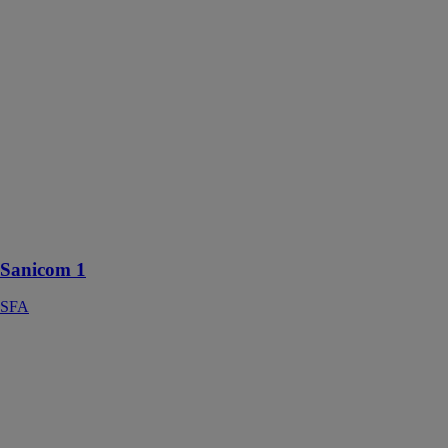
La station de
relevage
Sanicom 1
permet de
relever les eaux
chaudes d’un
local
commercial,
allant jusqu’à
une
température de
90 °C.
Sanicom 1
SFA
Sanismart
SFA
Le Sanismart
est le WC
broyeur le plus
léger de la