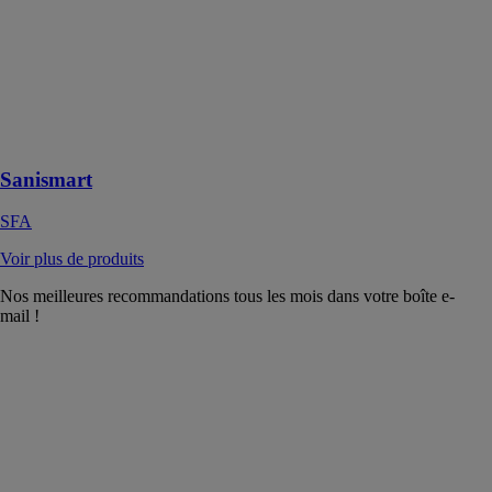
gamme SFA,
grâce à son
poids plume de
17,5 kg, il est
facile à
transporter et à
installer
Sanismart
SFA
Voir plus de produits
Nos meilleures recommandations tous les mois dans votre boîte e-
mail !