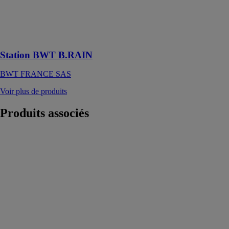
eaux de
récupération,
pour une action
responsable !
Station BWT B.RAIN
BWT FRANCE SAS
Voir plus de produits
Produits
associés
Sanifos 610 -
eaux usées
SFA
Sanifos 610 est
une station de
relevage à
enterrer, pour le
relevage des
eaux usées de
maisons ou