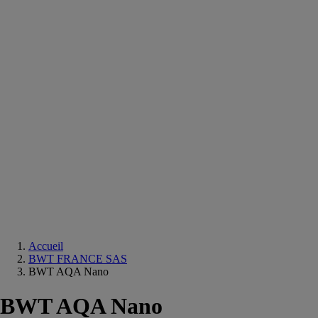
Equipements
salle
de
bain
Douche
Matériaux
salle
de
bain
Meuble
salle
de
bain
Robinetterie
Techniques
sanitaires
Accueil
BWT FRANCE SAS
BWT AQA Nano
BWT AQA Nano