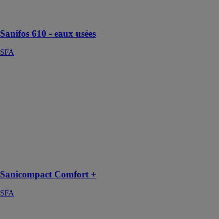
logement
collectifs
Sanifos 610 - eaux usées
SFA
Sanicompact
Comfort +
SFA
Sanicompact
Comfort + est
la solution
complète pour
installer un WC
suspendu avec
broyeur.
Sanicompact Comfort +
SFA
Sanicom 1
SFA