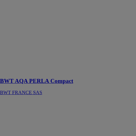
FRANCE SAS
Avec seulement
60 cm de haut,
l'adoucisseur
BWT AQA
PELRA
Compact est
idéal pour
profiter d'une
eau de qualité,
même avec des
petits espaces.
BWT AQA PERLA Compact
BWT FRANCE SAS
Station BWT
B.RAIN
BWT
FRANCE SAS
Station de
filtration des