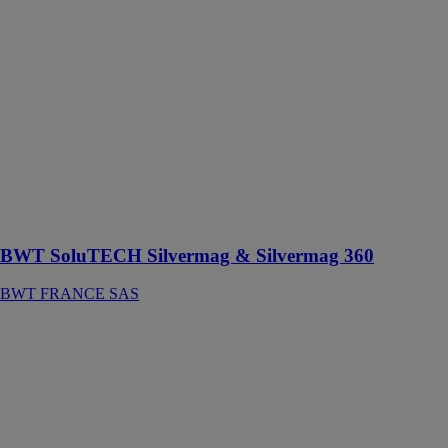
SoluTECH
Silvermag &
Silvermag 360
BWT
FRANCE SAS
Les
désemboueurs
magnétiques,
essentiels à la
protection des
circuits
climatiques !
BWT SoluTECH Silvermag & Silvermag 360
BWT FRANCE SAS
BWT AQA
Nano
BWT
FRANCE SAS
Antitartre
physique