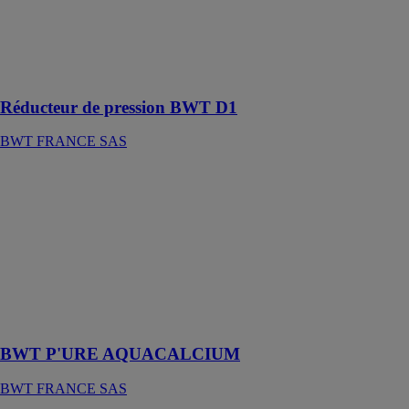
pression avec le
réducteur de
pression équipé
d'un tamis
filtrant intégré !
Réducteur de pression BWT D1
BWT FRANCE SAS
BWT P'URE
AQUACALCIUM
BWT
FRANCE SAS
Osmoseur
sous-évier avec
robinetterie
dédiée à l'eau
de boisson
BWT P'URE AQUACALCIUM
BWT FRANCE SAS