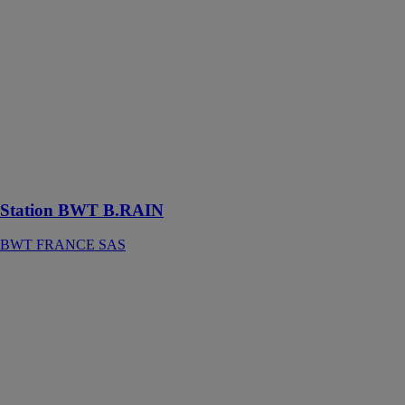
Station BWT
B.RAIN
BWT
FRANCE SAS
Station de
filtration des
eaux de
récupération,
pour une action
responsable !
Station BWT B.RAIN
BWT FRANCE SAS
BWT
SoluTECH
Analyses
Domestiques
BWT
FRANCE SAS
Kit d'analyse et
de diagnostic