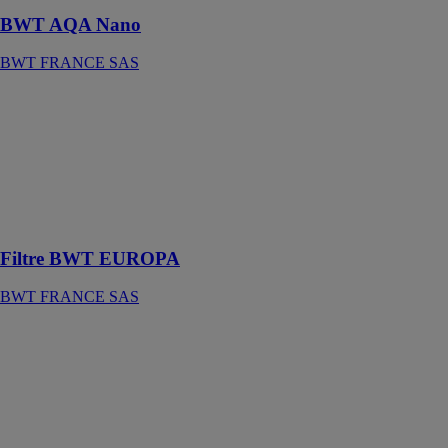
BWT AQA Nano
BWT FRANCE SAS
Filtre BWT
EUROPA
BWT
FRANCE SAS
Filtre anti-
impuretés à
tamis lavable
Filtre BWT EUROPA
BWT FRANCE SAS
Réducteur de
pression BWT
D1
BWT
FRANCE SAS
Faites tomber la