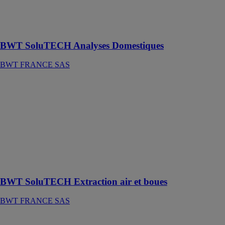
de l'eau d'un
circuit de
chauffage
BWT SoluTECH Analyses Domestiques
BWT FRANCE SAS
BWT
SoluTECH
Extraction air et
boues
BWT
FRANCE SAS
Filtration
chauffage
jusqu'à 70 KW
BWT SoluTECH Extraction air et boues
BWT FRANCE SAS
BWT