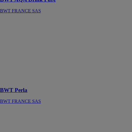
BWT FRANCE SAS
BWT Perla
BWT
FRANCE SAS
L’adoucisseur
BWT Perla,
grâce à ses
résines
échangeuses
d’ions, est un
concentré de
technologies
BWT Perla
BWT FRANCE SAS
BWT PERLA
SPHERE
BWT
FRANCE SAS