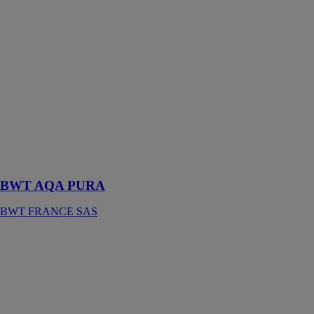
BWT AQA
PURA
BWT
FRANCE SAS
La solution
pratique et
économique
pour
redécouvrir
l'eau du robinet
et dire stop au
plastique !
BWT AQA PURA
BWT FRANCE SAS
BWT BEST
WATER BOX
BWT
FRANCE SAS
Le traitement
de l'eau 3-en-1