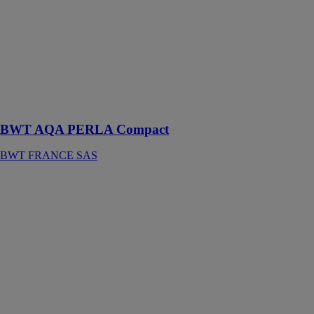
l'adoucisseur
BWT AQA
PELRA
Compact est
idéal pour
profiter d'une
eau de qualité,
même avec des
petits espaces.
BWT AQA PERLA Compact
BWT FRANCE SAS
Filtre BWT E1
BWT
FRANCE SAS
Filtration et
protection
garanties avec
la station 5-en-
1 à l'arrivée
d'eau générale
de la maison