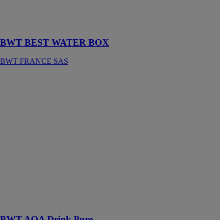
pour un confort
dans toute la
maison
BWT BEST WATER BOX
BWT FRANCE SAS
BWT AQA
Drink Pure
BWT
FRANCE SAS
Avec le kit de
filtration sous-
évier AQA
Drink Pure,
profitez d'une
eau filtrée de
qualité avec le
plaisir du
Magnésium en
+
BWT AQA Drink Pure