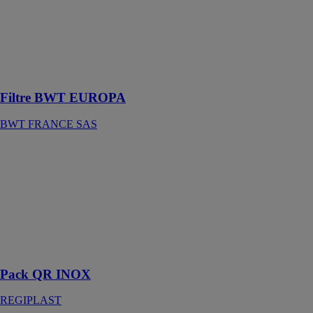
BWT
FRANCE SAS
Filtre anti-
impuretés à
tamis lavable
Filtre BWT EUROPA
BWT FRANCE SAS
Pack QR
INOX
REGIPLAST
Pour tous types
de mur,
alimentation et
évacuation
dissimulées
Pack QR INOX
REGIPLAST