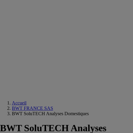
Equipements
salle
de
bain
Douche
Matériaux
salle
de
bain
Meuble
salle
de
bain
Robinetterie
Techniques
sanitaires
Accueil
BWT FRANCE SAS
BWT SoluTECH Analyses Domestiques
BWT SoluTECH Analyses