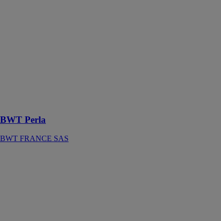
BWT Perla
BWT
FRANCE SAS
L’adoucisseur
BWT Perla,
grâce à ses
résines
échangeuses
d’ions, est un
concentré de
technologies
BWT Perla
BWT FRANCE SAS
Station BWT
B.RAIN
BWT
FRANCE SAS
Station de
filtration des
eaux de