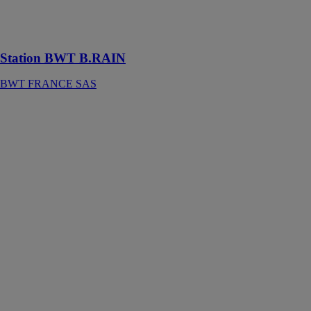
récupération,
pour une action
responsable !
Station BWT B.RAIN
BWT FRANCE SAS
BWT AQA
PERLA
Compact
BWT
FRANCE SAS
Avec seulement
60 cm de haut,
l'adoucisseur
BWT AQA
PELRA
Compact est
idéal pour
profiter d'une
eau de qualité,
même avec des
petits espaces.