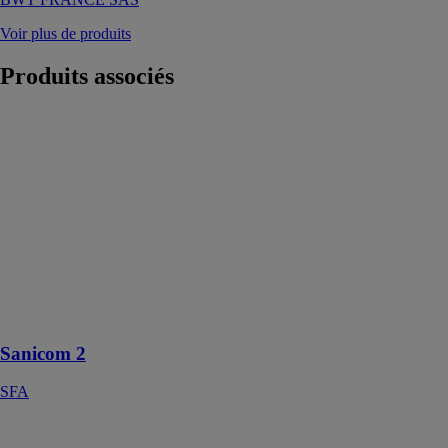
Voir plus de produits
Produits
associés
Sanicom 2
SFA
La station de
relevage des
eaux chaudes
Sanicom 2 est
idéale pour un
usage intensif
au sein d’un
local
commercial
Sanicom 2
SFA
Filtre BWT
EUROPA