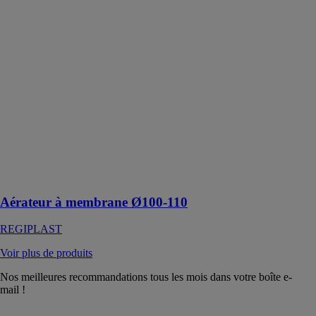
Aérateur à
membrane
Ø100-110
REGIPLAST
Aérateur à
membrane pour
remplacer
partiellement
les ventilations
primaires de
chutes
séparatives de l'
habitat
Aérateur à membrane Ø100-110
REGIPLAST
Voir plus de produits
Nos meilleures recommandations tous les mois dans votre boîte e-
mail !