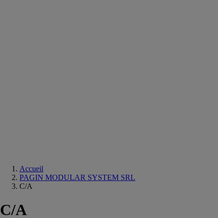
Equipements
salle
de
bain
Douche
Matériaux
salle
de
bain
Meuble
salle
de
bain
Robinetterie
Techniques
sanitaires
Accueil
PAGIN MODULAR SYSTEM SRL
C/A
C/A