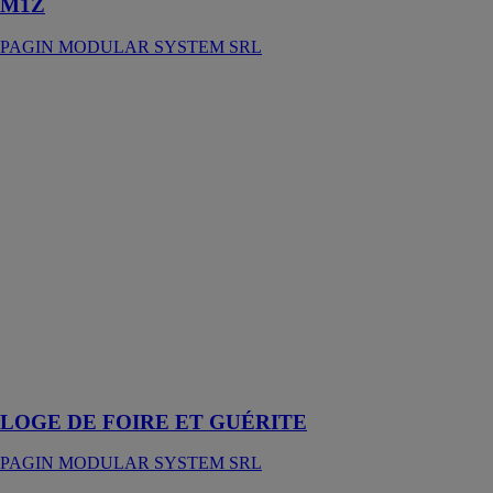
M1Z
PAGIN MODULAR SYSTEM SRL
LOGE DE
FOIRE ET
GUÉRITE
PAGIN
MODULAR
SYSTEM SRL
Les boîtes
préfabriquées
modulaires
pour foires et
guérites sont
très
polyvalentes et
grâce à leur
modularité
LOGE DE FOIRE ET GUÉRITE
PAGIN MODULAR SYSTEM SRL