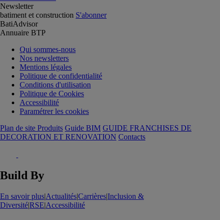
Newsletter
batiment et construction
S'abonner
BatiAdvisor
Annuaire BTP
Qui sommes-nous
Nos newsletters
Mentions légales
Politique de confidentialité
Conditions d'utilisation
Politique de Cookies
Accessibilité
Paramétrer les cookies
Plan de site Produits
Guide BIM
GUIDE FRANCHISES DE
DECORATION ET RENOVATION
Contacts
Build By
En savoir plus
|
Actualités
|
Carrières
|
Inclusion &
Diversité
|
RSE
|
Accessibilité