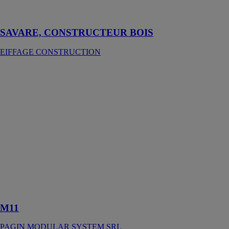
construction
traditionnelle
SAVARE, CONSTRUCTEUR BOIS
EIFFAGE CONSTRUCTION
M11
PAGIN
MODULAR
SYSTEM SRL
La série de
produits M11
est conçue pour
répondre aux
exigences les
plus spécifiques
du marché,
mais à un prix
compétitif
M11
PAGIN MODULAR SYSTEM SRL