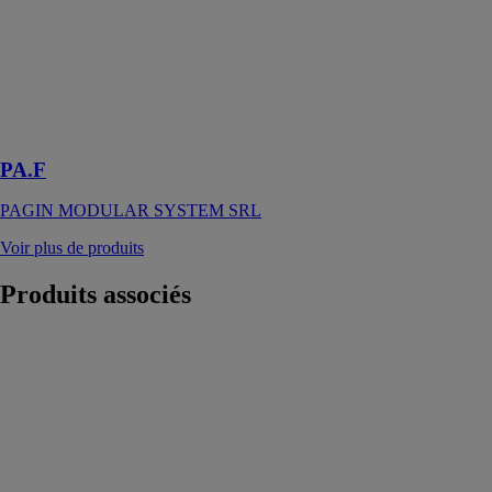
préfabriqués de
la série PAF
sont le haut de
gamme de la
production de
Pagin Modular
System SRL
PA.F
PAGIN MODULAR SYSTEM SRL
Voir plus de produits
Produits
associés
PA 50
PAGIN
MODULAR
SYSTEM SRL
Les modules
préfabriqués de
la série PA sont