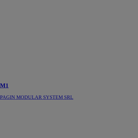
M1
PAGIN
MODULAR
SYSTEM SRL
La série de
produits M1 est
conçue pour
répondre aux
exigences les
plus spécifiques
du marché,
mais à un prix
compétitif
M1
PAGIN MODULAR SYSTEM SRL
PA.F
PAGIN
MODULAR
SYSTEM SRL
Les modules