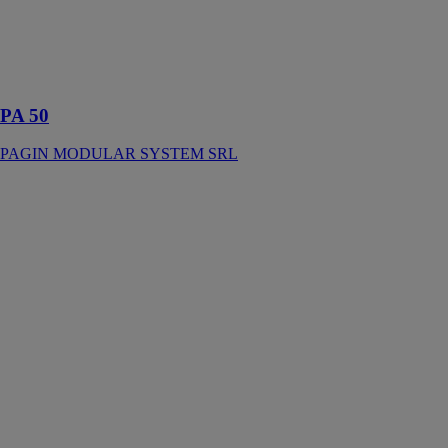
le haut de
gamme de la
production de
Pagin Modular
System SRL
PA 50
PAGIN MODULAR SYSTEM SRL
SAVARE,
CONSTRUCTEUR
BOIS
EIFFAGE
CONSTRUCTION
C'est avec
passion que
nous travaillons
le bois et
tentons chaque
jour d'innover à
travers lui pour
casser les codes
d'une