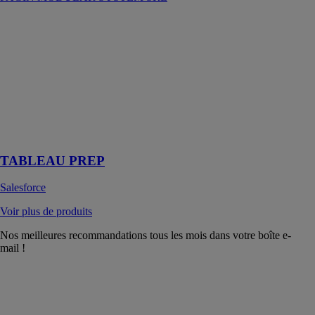
TABLEAU
PREP
Salesforce
Préparez vous-
même vos
données, en
toute facilité
avec Tableau
PREP
TABLEAU PREP
Salesforce
Voir plus de produits
Nos meilleures recommandations tous les mois dans votre boîte e-
mail !