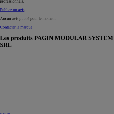
professionnels.
Publiez un avis
Aucun avis publié pour le moment
Contacter la marque
Les produits
PAGIN MODULAR SYSTEM
SRL
M1Z
PAGIN
MODULAR
SYSTEM SRL
La série de
modules
préfabriqués
M1Z a été
créée comme
un produit à
usage multiple