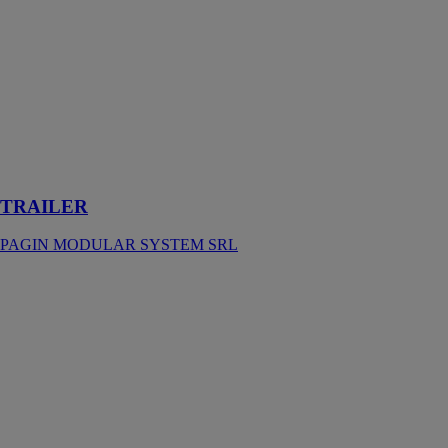
pour répondre
aux besoins qui
nous sont
demandés pour
les chantiers où
le montage doit
se faire sur
place car il a de
grandes
dimensions
TRAILER
PAGIN MODULAR SYSTEM SRL
M11
PAGIN
MODULAR
SYSTEM SRL
La série de
produits M11
est conçue pour
répondre aux
exigences les