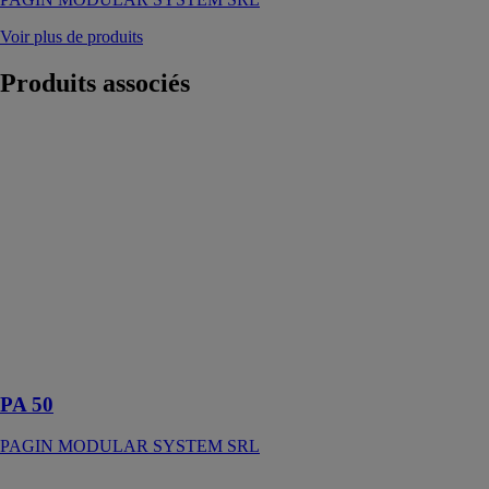
Voir plus de produits
Produits
associés
PA 50
PAGIN
MODULAR
SYSTEM SRL
Les modules
préfabriqués de
la série PA sont
le haut de
gamme de la
production de
Pagin Modular
System SRL
PA 50
PAGIN MODULAR SYSTEM SRL
Conteneur