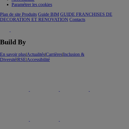
Paramétrer les cookies
Plan de site Produits
Guide BIM
GUIDE FRANCHISES DE
DECORATION ET RENOVATION
Contacts
Build By
En savoir plus
|
Actualités
|
Carrières
|
Inclusion &
Diversité
|
RSE
|
Accessibilité