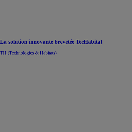
l’habitat bas-
carbone plus
accessible avec
une solution
industrielle
innovante
La solution innovante brevetée TecHabitat
TH (Technologies & Habitats)
DORTOIRS -
HÉBERGEMENT
PAGIN
MODULAR
SYSTEM SRL
Les dortoirs
préfabriqués
sont conçus
pour assurer
une sécurité et
une fiabilité
maximales