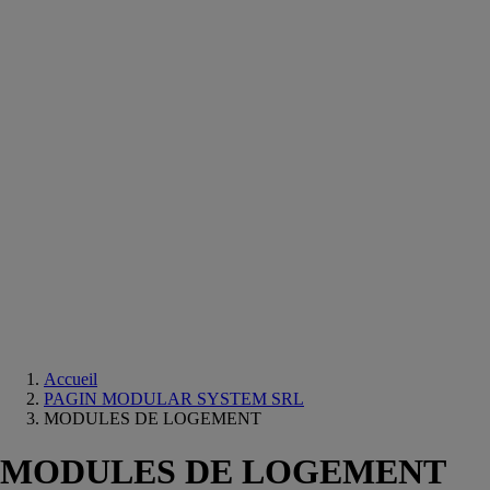
Equipements
salle
de
bain
Douche
Matériaux
salle
de
bain
Meuble
salle
de
bain
Robinetterie
Techniques
sanitaires
Accueil
PAGIN MODULAR SYSTEM SRL
MODULES DE LOGEMENT
MODULES DE LOGEMENT