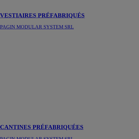
centres sportifs
VESTIAIRES PRÉFABRIQUÉS
PAGIN MODULAR SYSTEM SRL
CANTINES
PRÉFABRIQUÉES
PAGIN
MODULAR
SYSTEM SRL
Les structures
préfabriquées à
usage de
cantine sont les
solutions
idéales pour la
restauration et
la distribution
de repas
CANTINES PRÉFABRIQUÉES
PAGIN MODULAR SYSTEM SRL