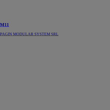
plus spécifiques
du marché,
mais à un prix
compétitif
M11
PAGIN MODULAR SYSTEM SRL
VESTIAIRES
PRÉFABRIQUÉS
PAGIN
MODULAR
SYSTEM SRL
Les vestiaires
préfabriqués
sont des
solutions
simples à
installer,
étudiées et
conçues pour
répondre aux
besoins des