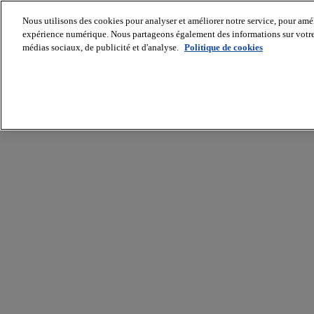
Nous utilisons des cookies pour analyser et améliorer notre service, pour améli
expérience numérique. Nous partageons également des informations sur votre u
médias sociaux, de publicité et d'analyse.
Politique de cookies
Batiradio
Articles
&
expertises
Construction
Tech,
IT,
start-
up
Génie
climatique
Gros
œuvre,
structure
et
enveloppe
Hors
site