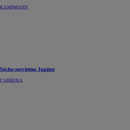
KAMPMANN
Sèche-
serviettes
Jupiter
CARRERA
Sèche-
serviettes sec
tubes ronds
500w
Sèche-serviettes Jupiter
CARRERA
Caleffi XS
CALEFFI
Filtre décanteur
magnétique
pour chaudière
murale.