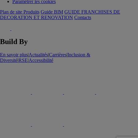
Paramétrer les cookies
Plan de site Produits
Guide BIM
GUIDE FRANCHISES DE
DECORATION ET RENOVATION
Contacts
Build By
En savoir plus
|
Actualités
|
Carrières
|
Inclusion &
Diversité
|
RSE
|
Accessibilité