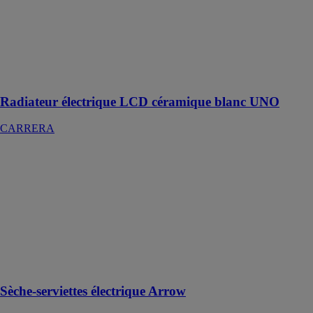
blanc UNO
CARRERA
Un radiateur
avec un cœur
de chauffe en
céramique
Radiateur électrique LCD céramique blanc UNO
CARRERA
Sèche-
serviettes
électrique
Arrow
CARRERA
Sèche-
serviettes sec
barres plates
500w
Sèche-serviettes électrique Arrow