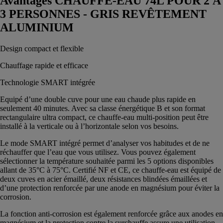
Avantages CHAUFFE-EAU 74L POUR 2 À
3 PERSONNES - GRIS REVÊTEMENT
ALUMINIUM
Design compact et flexible
Chauffage rapide et efficace
Technologie SMART intégrée
Equipé d’une double cuve pour une eau chaude plus rapide en
seulement 40 minutes. Avec sa classe énergétique B et son format
rectangulaire ultra compact, ce chauffe-eau multi-position peut être
installé à la verticale ou à l’horizontale selon vos besoins.
Le mode SMART intégré permet d’analyser vos habitudes et de ne
réchauffer que l’eau que vous utilisez. Vous pouvez également
sélectionner la température souhaitée parmi les 5 options disponibles
allant de 35°C à 75°C. Certifié NF et CE, ce chauffe-eau est équipé de
deux cuves en acier émaillé, deux résistances blindées émaillées et
d’une protection renforcée par une anode en magnésium pour éviter la
corrosion.
La fonction anti-corrosion est également renforcée grâce aux anodes en
magnésium et la protection contre la surchauffe assure une utilisation