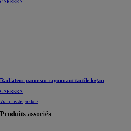
CARRERA
Radiateur
panneau
rayonnant
tactile logan
CARRERA
Panneau
Rayonnant
1000W Gris
anthracite avec
Thermostat
couleur / tactile
Radiateur panneau rayonnant tactile logan
CARRERA
Voir plus de produits
Produits
associés
Multilux 4-