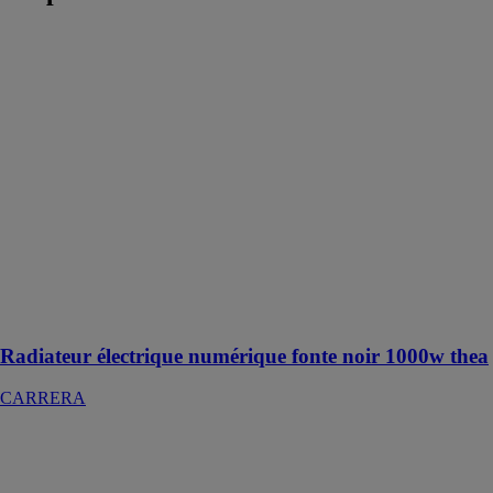
Radiateur
électrique
numérique
fonte noir
1000w thea
CARRERA
Radiateur
électrique
numérique
Thea avec
support mural
en H pour
économiser de
l'espace
Radiateur électrique numérique fonte noir 1000w thea
CARRERA
Radiateur
électrique LCD
céramique