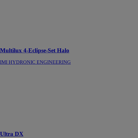
Eclipse-Set
Halo
IMI
HYDRONIC
ENGINEERING
À régulation de
débit intégrée
Multilux 4-Eclipse-Set Halo
IMI HYDRONIC ENGINEERING
Ultra DX
KAMPMANN
Appareil au
plafond pour
chauffage ou
refroidissement
avec le
réfrigérant
naturel CO2
Ultra DX