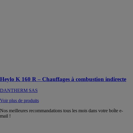
indirecte
DANTHERM
SAS
Heylo K 160 R
est un
chauffage au
fioul portable
idéal pour
chauffer les
chantiers, les
halls et les
tentes
Heylo K 160 R – Chauffages à combustion indirecte
DANTHERM SAS
Voir plus de produits
Nos meilleures recommandations tous les mois dans votre boîte e-
mail !