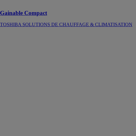
silencieuse
Gainable Compact
TOSHIBA SOLUTIONS DE CHAUFFAGE & CLIMATISATION
CHAUFFE-
EAU 74L
POUR 2 À 3
PERSONNES
- BLANC
CARRERA
Le
CHAUFFE-
EAU 74L est
un appareil
polyvalent,
conçu pour
répondre aux
besoins des
foyers
recherchant une
solution
durable et