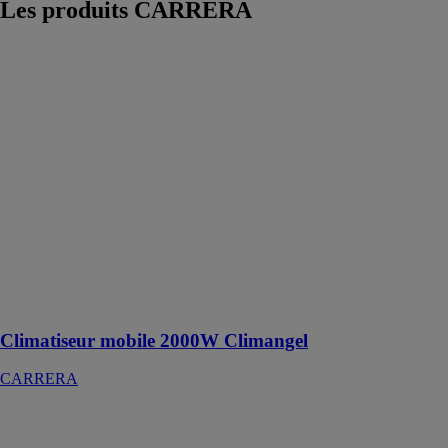
Les produits
CARRERA
Climatiseur
mobile 2000W
Climangel
CARRERA
Doté de modes
de
refroidissement,
déshumidification
et ventilation,
ainsi que d'une
minuterie
réglable, il
s'adapte à vos
besoins
Climatiseur mobile 2000W Climangel
CARRERA
Radiateur
électrique LCD