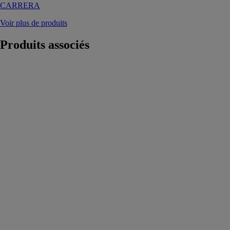
CARRERA
Voir plus de produits
Produits
associés
Gainable
Compact
TOSHIBA
SOLUTIONS
DE
CHAUFFAGE
&
CLIMATISATION
Cette solution
permet de
chauffer et de
rafraîchir une
ou plusieurs
pièces de façon
uniforme, de
manière
invisible et