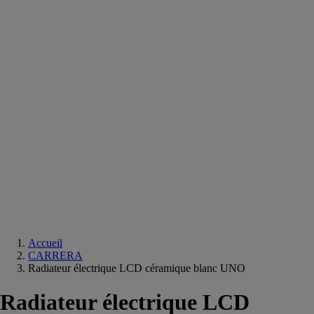
Equipements
salle
de
bain
Douche
Matériaux
salle
de
bain
Meuble
salle
de
bain
Robinetterie
Techniques
sanitaires
Accueil
CARRERA
Radiateur électrique LCD céramique blanc UNO
Radiateur électrique LCD