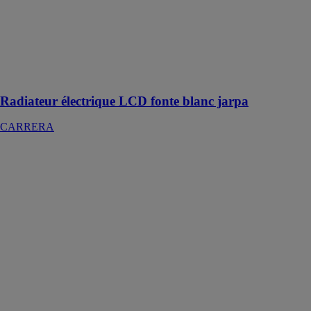
fonte blanc
jarpa
CARRERA
Radiateur à
Inertie fonte en
verre 1000W
Radiateur électrique LCD fonte blanc jarpa
CARRERA
Radiateur
panneau
rayonnant LCD
miroir Klaas
CARRERA
Le Radiateur
Panneau
Rayonnant
LCD
Aluminium
Miroir 1000W
KLAAS est le