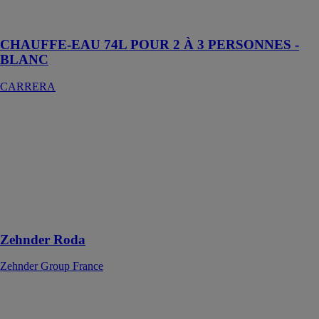
économe en
énergie
CHAUFFE-EAU 74L POUR 2 À 3 PERSONNES -
BLANC
CARRERA
Zehnder Roda
Zehnder Group
France
Idéal pour les
espaces
restreints grâce
à son format
compact
Zehnder Roda
Zehnder Group France
Heylo K 160 R
– Chauffages à
combustion