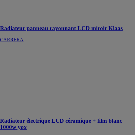
produit qu'il
vous faut pour
votre confort et
votre bien-être
Radiateur panneau rayonnant LCD miroir Klaas
CARRERA
Radiateur
électrique LCD
céramique +
film blanc
1000w yox
CARRERA
Radiateur
électrique pour
une chaleur
agréable avec
un film blanc
Radiateur électrique LCD céramique + film blanc
1000w yox