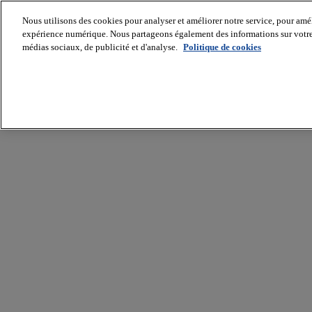
Nous utilisons des cookies pour analyser et améliorer notre service, pour améli
expérience numérique. Nous partageons également des informations sur votre u
médias sociaux, de publicité et d'analyse.
Politique de cookies
Batiradio
Articles
&
expertises
Construction
Tech,
IT,
start-
up
Génie
climatique
Gros
œuvre,
structure
et
enveloppe
Hors
site