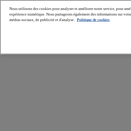
Nous utilisons des cookies pour analyser et améliorer notre service, pour améli
expérience numérique. Nous partageons également des informations sur votre u
médias sociaux, de publicité et d'analyse.
Politique de cookies
Batiradio
Articles
&
expertises
Construction
Tech,
IT,
start-
up
Génie
climatique
Gros
œuvre,
structure
et
enveloppe
Hors
site