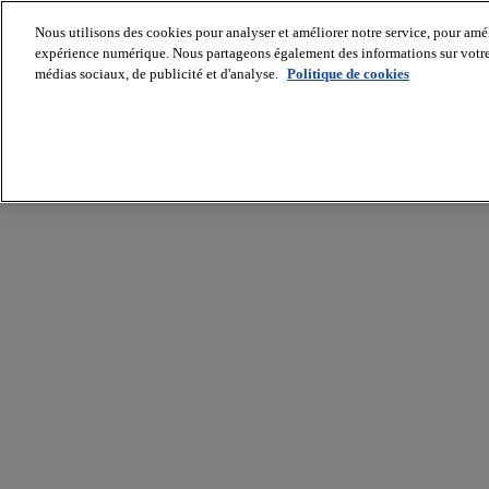
Nous utilisons des cookies pour analyser et améliorer notre service, pour améli
expérience numérique. Nous partageons également des informations sur votre u
médias sociaux, de publicité et d'analyse.
Politique de cookies
Batiradio
Articles
&
expertises
Construction
Tech,
IT,
start-
up
Génie
climatique
Gros
œuvre,
structure
et
enveloppe
Hors
site