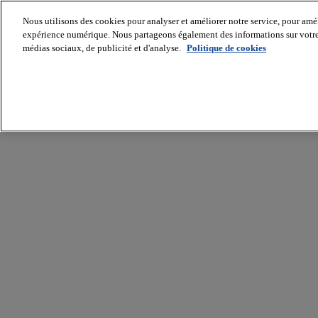
Nous utilisons des cookies pour analyser et améliorer notre service, pour améli
expérience numérique. Nous partageons également des informations sur votre u
médias sociaux, de publicité et d'analyse.
Politique de cookies
Batiradio
Articles
&
expertises
Construction
Tech,
IT,
start-
up
Génie
climatique
Gros
œuvre,
structure
et
enveloppe
Hors
site