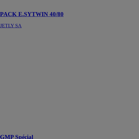
vitesse variable
PACK E.SYTWIN 40/80
JETLY SA
GMP Spécial
COLLARD
ET TROLART
THERMIQUE
Fabriqué
entièrement en
acier
inoxydable 316
L, il offre une
solution très
compacte avec
un stockage
intégré d’une
capacité
maximale de
930 l
GMP Spécial