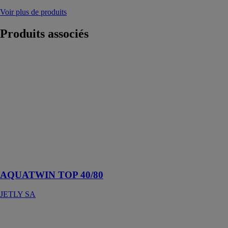
Voir plus de produits
Produits
associés
AQUATWIN
TOP 40/80
JETLY SA
Surpresseur
double pompes
couplé avec un
système de
permutation
autonome eau
de pluie/eau de
ville
AQUATWIN TOP 40/80
JETLY SA
Raccords Itap-
fit® pour tube