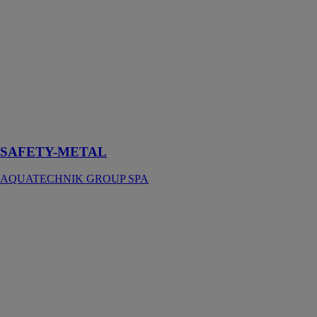
GROUP SPA
Conçu pour
une sécurité
maximale des
raccordements
pour les
installations en
apparent et en
encastré
SAFETY-METAL
AQUATECHNIK GROUP SPA
PRESS-
FITTING
METAL
AQUATECHNIK
GROUP SPA
Il s’agit du
système bien
connu et
traditionnel de