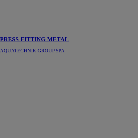
raccords à sertir
en laiton pour
nos tubes multi-
calor ou multi-
éco
PRESS-FITTING METAL
AQUATECHNIK GROUP SPA
ISO FIBER-
LIGHT SDR
17.6
AQUATECHNIK
GROUP SPA
Système
particulièrement
adapté à la
création de
systèmes de
climatisation,
d’air comprimé
et de transport