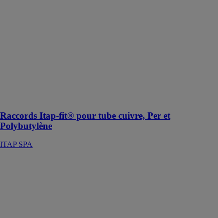
cuivre, Per et
Polybutylène
ITAP SPA
Le raccords
ITAP-FIT®
pour tube
cuivre peut être
utilisé pour les
installations de
chauffage et de
sanitaire
Raccords Itap-fit® pour tube cuivre, Per et
Polybutylène
ITAP SPA
PACK
E.SYTWIN
40/80
JETLY SA
Surpresseur
double pompes