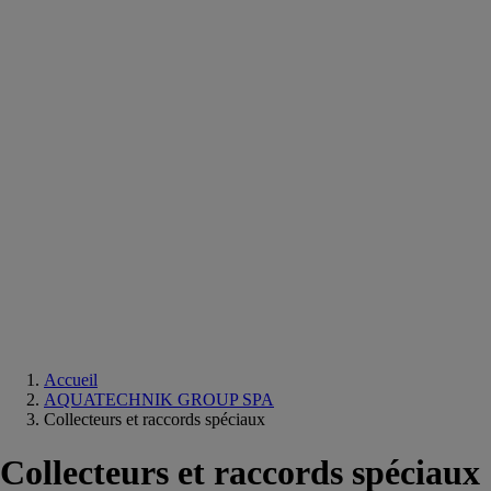
Equipements
salle
de
bain
Douche
Matériaux
salle
de
bain
Meuble
salle
de
bain
Robinetterie
Techniques
sanitaires
Accueil
AQUATECHNIK GROUP SPA
Collecteurs et raccords spéciaux
Collecteurs et raccords spéciaux