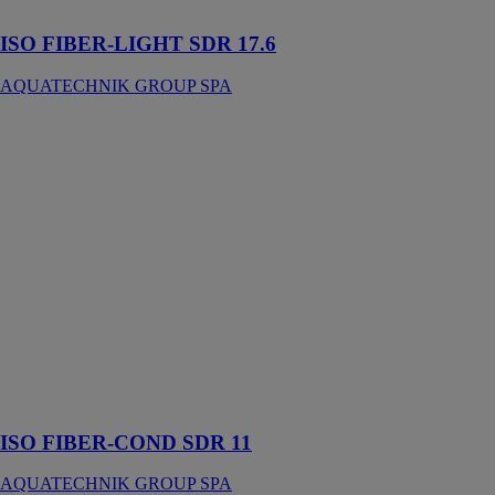
d’eau
ISO FIBER-LIGHT SDR 17.6
AQUATECHNIK GROUP SPA
ISO FIBER-
COND SDR
11
AQUATECHNIK
GROUP SPA
Système
particulièrement
adapté à la
création de
systèmes de
climatisation,
d’air comprimé
et de transport
d’eau
ISO FIBER-COND SDR 11
AQUATECHNIK GROUP SPA