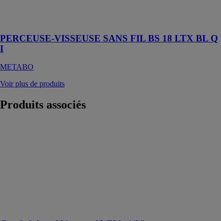
des applications
les plus
difficiles
PERCEUSE-VISSEUSE SANS FIL BS 18 LTX BL Q
I
METABO
Voir plus de produits
Produits
associés
Coude laiton
90° taraudé
Ø20x1/2"
INTERPLAST
FITT
Utilisé pour
l’adduction
d’eau potable et
l'irrigation