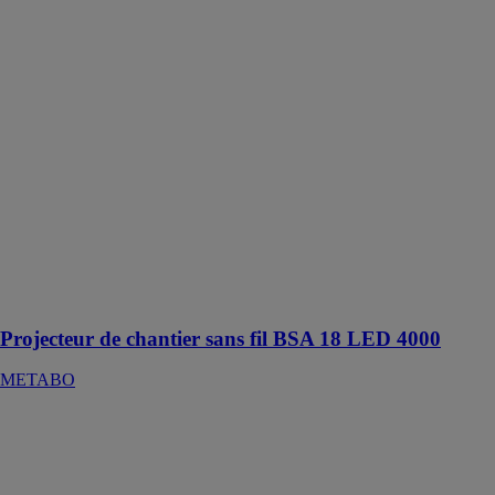
Projecteur de
chantier sans fil
BSA 18 LED
4000
METABO
Projecteur de
chantier sans fil
compact de 4
000 lumens
pour un
éclairage de
travail large et
homogène avec
peu d'ombres
Projecteur de chantier sans fil BSA 18 LED 4000
METABO
Scie circulaire
de table TKHS
315 C - 2.8
DNB