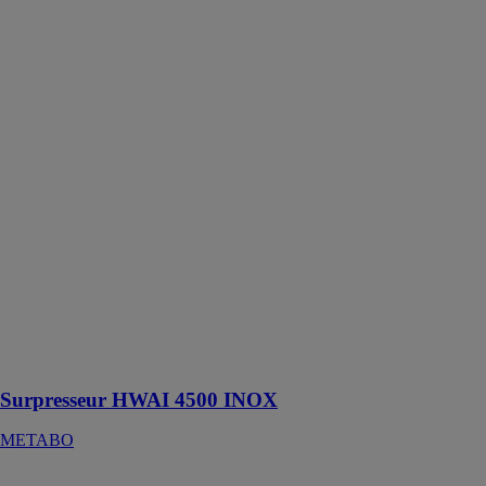
Surpresseur
HWAI 4500
INOX
METABO
Pour
l'alimentation
automatique en
eau pour
l'arrosage du
jardin, le
pompage des
eaux
souterraines
ainsi que le
pompage, la
vidange et la
recirculation
d'eau claire
Surpresseur HWAI 4500 INOX
METABO
ISO-