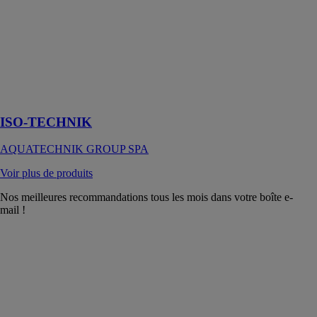
TECHNIK
AQUATECHNIK
GROUP SPA
Économie
d’énergie à
haut contenu
technologique
ISO-TECHNIK
AQUATECHNIK GROUP SPA
Voir plus de produits
Nos meilleures recommandations tous les mois dans votre boîte e-
mail !