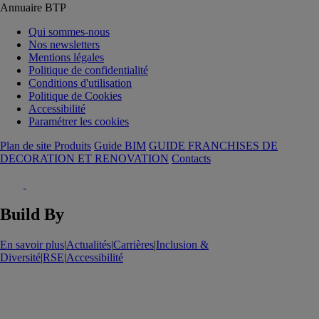
Annuaire BTP
Qui sommes-nous
Nos newsletters
Mentions légales
Politique de confidentialité
Conditions d'utilisation
Politique de Cookies
Accessibilité
Paramétrer les cookies
Plan de site Produits
Guide BIM
GUIDE FRANCHISES DE
DECORATION ET RENOVATION
Contacts
Build By
En savoir plus
|
Actualités
|
Carrières
|
Inclusion &
Diversité
|
RSE
|
Accessibilité