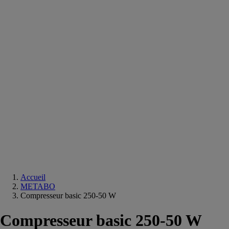
Equipements
salle
de
bain
Douche
Matériaux
salle
de
bain
Meuble
salle
de
bain
Robinetterie
Techniques
sanitaires
Accueil
METABO
Compresseur basic 250-50 W
Compresseur basic 250-50 W