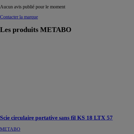
Aucun avis publié pour le moment
Contacter la marque
Les produits
METABO
Scie circulaire
portative sans
fil KS 18 LTX
57
METABO
Scie circulaire
portative sans
fil puissante et
légère pour une
utilisation
universelle sur
les chantiers
Scie circulaire portative sans fil KS 18 LTX 57
METABO