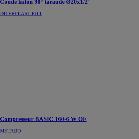
Coude laiton 90° taraudé Ø20x1/2"
INTERPLAST FITT
Compresseur
BASIC 160-6
W OF
METABO
Idéal pour
agrafer, clouer,
souffler, gonfler
des pneus et
pour travailler
avec des
pistolets à
mastic, des
presses à huile
et des
riveteuses
Compresseur BASIC 160-6 W OF
METABO