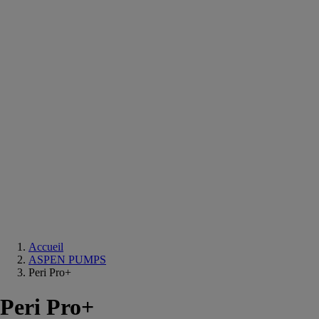
Equipements
salle
de
bain
Douche
Matériaux
salle
de
bain
Meuble
salle
de
bain
Robinetterie
Techniques
sanitaires
Accueil
ASPEN PUMPS
Peri Pro+
Peri Pro+