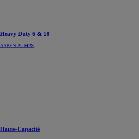
idéales pour
évacuer
rapidement des
condensats
Heavy Duty 6 & 10
ASPEN PUMPS
Haute-Capacité
ASPEN
PUMPS
La pompe
chaudière est
parfaitement
adaptée aux
applications de
chaudières de
grosse
puissance
Haute-Capacité