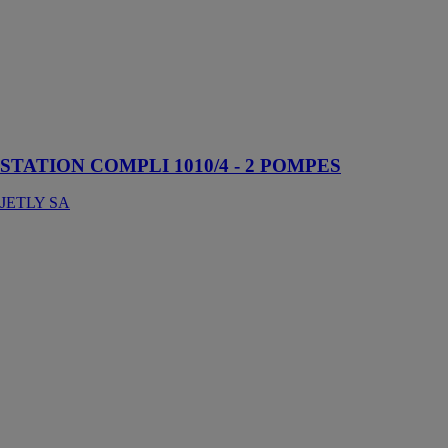
COMPLI
1010/4 - 2
POMPES
JETLY SA
Station de
relevage
submersible
STATION COMPLI 1010/4 - 2 POMPES
JETLY SA
Haute-Capacité
ASPEN
PUMPS
La pompe
chaudière est
parfaitement
adaptée aux
applications de
chaudières de
grosse
puissance