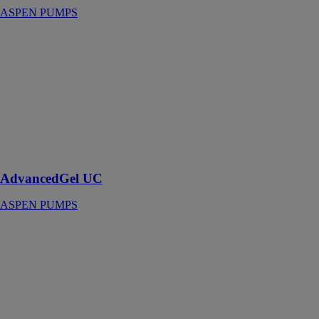
ASPEN PUMPS
AdvancedGel
UC
ASPEN
PUMPS
Performances
imbattables des
nettoyants les
plus concentrés
du marché
AdvancedGel UC
ASPEN PUMPS
Heavy Duty 6
& 10
ASPEN
PUMPS
Ces pompes
robustes et
fiables sont