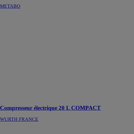
METABO
Compresseur
électrique 20 L
COMPACT
WURTH
FRANCE
Compresseur à
pistons sans
huile compact
pour une
utilisation
mobile dans les
projets
d'aménagement
intérieur et sur
les chantiers
Compresseur électrique 20 L COMPACT
WURTH FRANCE
STATION