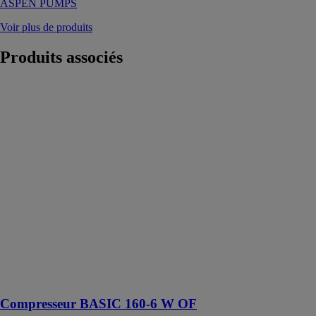
ASPEN PUMPS
Voir plus de produits
Produits
associés
Compresseur
BASIC 160-6
W OF
METABO
Idéal pour
agrafer, clouer,
souffler, gonfler
des pneus et
pour travailler
avec des
pistolets à
mastic, des
presses à huile
et des
riveteuses
Compresseur BASIC 160-6 W OF