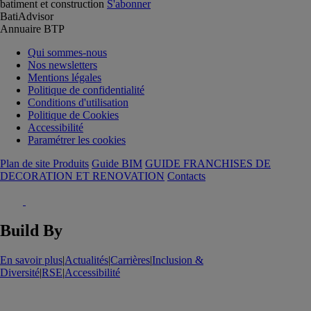
batiment et construction
S'abonner
BatiAdvisor
Annuaire BTP
Qui sommes-nous
Nos newsletters
Mentions légales
Politique de confidentialité
Conditions d'utilisation
Politique de Cookies
Accessibilité
Paramétrer les cookies
Plan de site Produits
Guide BIM
GUIDE FRANCHISES DE
DECORATION ET RENOVATION
Contacts
Build By
En savoir plus
|
Actualités
|
Carrières
|
Inclusion &
Diversité
|
RSE
|
Accessibilité