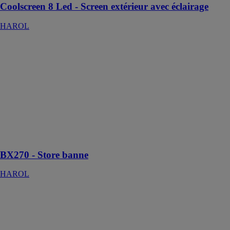
Coolscreen 8 Led - Screen extérieur avec éclairage
HAROL
BX270 - Store
banne
HAROL
Store banne
parfaitement
adapté à toutes
les façades
grâce à son
caisson ultra-
compact
BX270 - Store banne
HAROL
SF20 - Parois
coulissantes
vitrées
HAROL