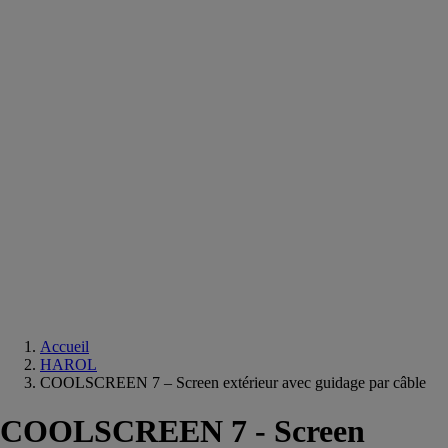
Equipements
salle
de
bain
Douche
Matériaux
salle
de
bain
Meuble
salle
de
bain
Robinetterie
Techniques
sanitaires
Accueil
HAROL
COOLSCREEN 7 – Screen extérieur avec guidage par câble
COOLSCREEN 7 - Screen