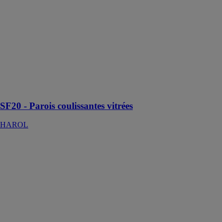
Les parois
coulissantes
vitrées pour les
vitrages
latéraux des
pergolas offrent
une protection
élégante contre
les intempéries
et le vent
SF20 - Parois coulissantes vitrées
HAROL
VR150
Blackout -
Volet extérieur
extra-
obscurcissant
HAROL
Le volet
extérieur
VR150