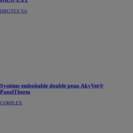
DRUTEX SA
Système
emboitable
double peau
AkyVer®
PanelTherm
CORPLEX
Un système
double ou triple
peau léger et
performant !
Système emboitable double peau AkyVer®
PanelTherm
CORPLEX
Verre feuilleté
Classica
Miroiterie
Righetti