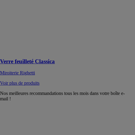
Le verre
feuilleté
Classica est
prisé pour sa
polyvalence et
son élégance,
s'adaptant à
diverses
applications
Verre feuilleté Classica
Miroiterie Righetti
Voir plus de produits
Nos meilleures recommandations tous les mois dans votre boîte e-
mail !