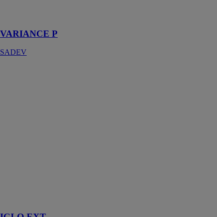
façades et de
substrats
VARIANCE P
SADEV
IGLO EXT
DRUTEX SA
Système
d’ouverture à
l’anglaise. Un
design moderne
et de très bons
paramètres
d'isolation
thermique ce
qui crée une
maison mieux
isolée avec des
factures
réduites
IGLO EXT