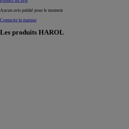
Publiez un avis
Aucun avis publié pour le moment
Contacter la marque
Les produits
HAROL
Coolscreen 8
Led - Screen
extérieur avec
éclairage
HAROL
Le
Coolscreen 8
est efficace
contre les
insectes, mais il
est aussi
exceptionnellement
résistant contre
les fortes
rafales de vent