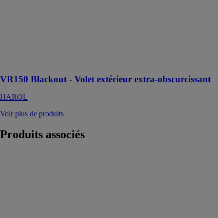
Blackout de
Harol est conçu
pour offrir une
obscurité totale
et favoriser un
sommeil
réparateur
VR150 Blackout - Volet extérieur extra-obscurcissant
HAROL
Voir plus de produits
Produits
associés
VARIANCE P
SADEV
Système de
revêtement en
verre pour tous
les types de
géométries de