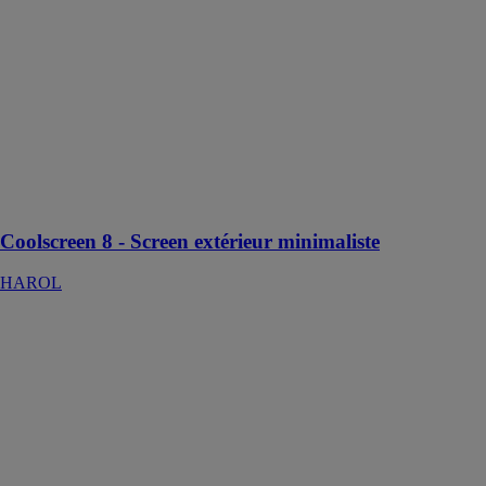
HAROL
Le screen
extérieur
minimaliste
garantit une
isolation
exceptionnelle
et empêche la
surchauffe de
l’habitation.
Coolscreen 8 - Screen extérieur minimaliste
HAROL
SL400 - Store
vent/soleil
classique
HAROL
Ce store offre
une protection
efficace contre
les vents