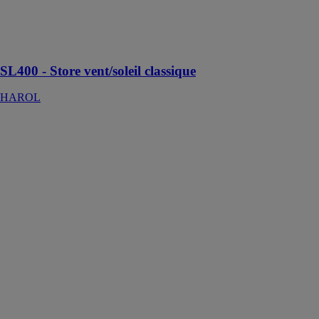
latéraux et crée
un espace
extérieur
confortable
SL400 - Store vent/soleil classique
HAROL
Storelight -
Chauffage
et/ou éclairage
durable
HAROL
Laissez-vous
envoûter par
l’ambiance
romantique et
exclusive créée
par le système
d’éclairage en
soirée
Storelight