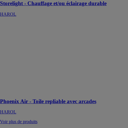
Storelight - Chauffage et/ou éclairage durable
HAROL
Phoenix Air -
Toile repliable
avec arcades
HAROL
Phoenix Air est
une pergola
innovante à
toile repliable,
dotée d'arcades
élégantes qui
ajoutent une
touche distincte
à son design
Phoenix Air - Toile repliable avec arcades
HAROL
Voir plus de produits