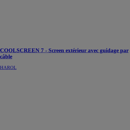
Cette solution
est parfaitement
adaptée pour
les fenêtres
d’angle et les
profilés de
fenêtre très
étroits
COOLSCREEN 7 - Screen extérieur avec guidage par
câble
HAROL
Vitrages
feuilletés anti-
balles
RIOU GLASS
La gamme de
verres feuilletés
de sécurité anti-
balles AB offre
une protection
hautes