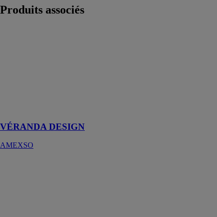
Produits
associés
VÉRANDA
DESIGN
AMEXSO
Pensez à la
véranda au
design moderne
qui s’intègrera
parfaitement à
votre maison
VÉRANDA DESIGN
AMEXSO
COOLSCREEN
7 - Screen
extérieur avec
guidage par
câble
HAROL