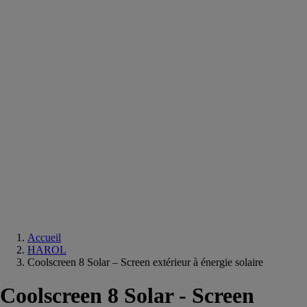
Equipements
salle
de
bain
Douche
Matériaux
salle
de
bain
Meuble
salle
de
bain
Robinetterie
Techniques
sanitaires
Accueil
HAROL
Coolscreen 8 Solar – Screen extérieur à énergie solaire
Coolscreen 8 Solar - Screen