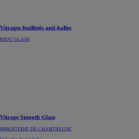
performances
contre les tirs
d’armes à feu
Vitrages feuilletés anti-balles
RIOU GLASS
Vitrage Smooth
Glass
MIROITERIE
DE
CHARTREUSE
Vitrage à effet
velouté par une
face doucie et
dépolie à
l’acide
Vitrage Smooth Glass
MIROITERIE DE CHARTREUSE