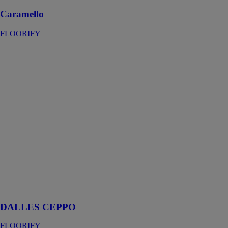
Caramello
FLOORIFY
DALLES
CEPPO
FLOORIFY
Avec la dalle
Floorify ceppo,
vous pouvez
profiter de la
beauté naturelle
d'un véritable
sol naturel et de
la facilité
d'entretien
correspondante
d'un sol en
vinyle
DALLES CEPPO
FLOORIFY