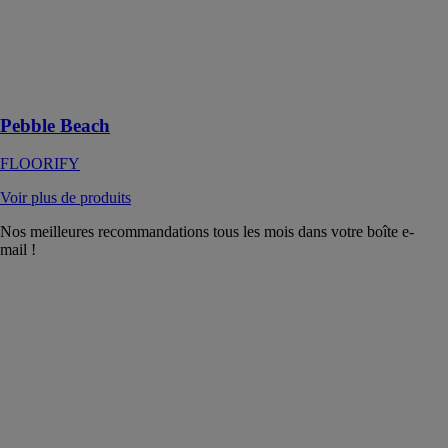
plages de
galets, offre
une élégance
industrielle
chaleureuse
Pebble Beach
FLOORIFY
Voir plus de produits
Nos meilleures recommandations tous les mois dans votre boîte e-
mail !