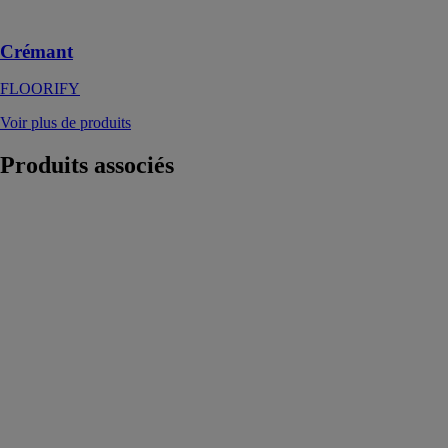
chaque pièce
Crémant
FLOORIFY
Voir plus de produits
Produits
associés
Banc monobloc
MATERR'UP
Le banc
monobloc, avec
son ton pierre
naturel et son
design épuré,
permet de
structurer des
espaces ou de
créer des
cheminements