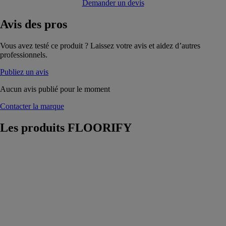
Demander un devis
Avis
des pros
Vous avez testé ce produit ? Laissez votre avis et aidez d’autres
professionnels.
Publiez un avis
Aucun avis publié pour le moment
Contacter la marque
Les produits
FLOORIFY
Caramello
FLOORIFY
Caramello est
la base idéale,
sans marée, qui
s'adapte à une
variété de styles
d'intérieur