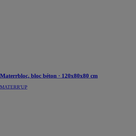
Le Materrbloc,
bloc béton sont
des blocs
innovants, ils
permettent de
construire des
murs de béton,
des structures
massives ou
des murs de
soutènement
Materrbloc, bloc béton · 120x80x80 cm
MATERR'UP
Pebble Beach
FLOORIFY
Pebble Beach,
inspiré des sols
en béton et des
nuances douces
de gris des