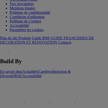
Nos newsletters
Mentions légales
Politique de confidentialité
Conditions d'utilisation
Politique de Cookies
Accessibilité
Paramétrer les cookies
Plan de site Produits
Guide BIM
GUIDE FRANCHISES DE
DECORATION ET RENOVATION
Contacts
Build By
En savoir plus
|
Actualités
|
Carrières
|
Inclusion &
Diversité
|
RSE
|
Accessibilité