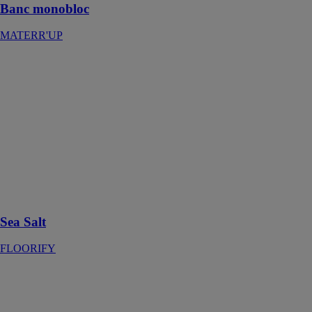
Banc monobloc
MATERR'UP
Sea Salt
FLOORIFY
Sea Salt est une
grande dalle
qui confère
élégance et
modernité à
tous les
espaces, des
cuisines aux
salles de bains
Sea Salt
FLOORIFY
Materrbloc,
bloc béton ·
120x80x80 cm
MATERR'UP