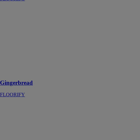
Gingerbread
FLOORIFY
Gingerbread est
un sol inspiré
des biscuits en
pain d'épice,
qui apporte
chaleur et
charme à toutes
les pièces de la
maison
Gingerbread
FLOORIFY
Crémant
FLOORIFY
Ce sol apporte
une touche
d'élégance et de
tranquillité dans