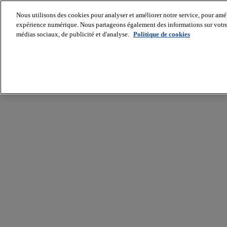
Nous utilisons des cookies pour analyser et améliorer notre service, pour améli
expérience numérique. Nous partageons également des informations sur votre u
médias sociaux, de publicité et d'analyse.
Politique de cookies
Batiradio
Articles
&
expertises
Construction
Tech,
IT,
start-
up
Génie
climatique
Gros
œuvre,
structure
et
enveloppe
Hors
site