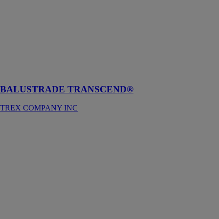
TREX
COMPANY
INC
Balustrade
performante et
résistante avec
un aspect
robuste et fort
BALUSTRADE TRANSCEND®
TREX COMPANY INC
Trex Select®
rambardes/balustrades
de plancher
TREX
COMPANY
INC
Les rambardes
Trex Select®
sont une
solution idéale