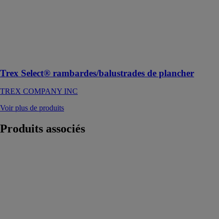
pour les
amateurs de
bricolage qui
souhaitent
construire une
rambarde ou
une balustrade
Trex Select® rambardes/balustrades de plancher
TREX COMPANY INC
Voir plus de produits
Produits
associés
Bois de sciage
et de bardage
Pfeifer Timber
GmbH
Le bois de
sciage Pfeifer
est disponible
frais,