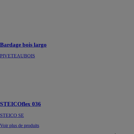
surface micro-
strié unique sur
le marché
permettant une
meilleure
durabilité du
bardage
Bardage bois largo
PIVETEAUBOIS
STEICOflex
036
STEICO SE
Laine isolante
semi-rigide
STEICOflex 036
STEICO SE
Voir plus de produits