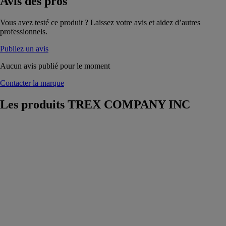
Avis
des pros
Vous avez testé ce produit ? Laissez votre avis et aidez d’autres
professionnels.
Publiez un avis
Aucun avis publié pour le moment
Contacter la marque
Les produits
TREX COMPANY INC
Terrasses et
balustrades
transcend
TREX
COMPANY
INC
Ce plancher
dans notre tout
nouveau coloris
fera des
envieux dans