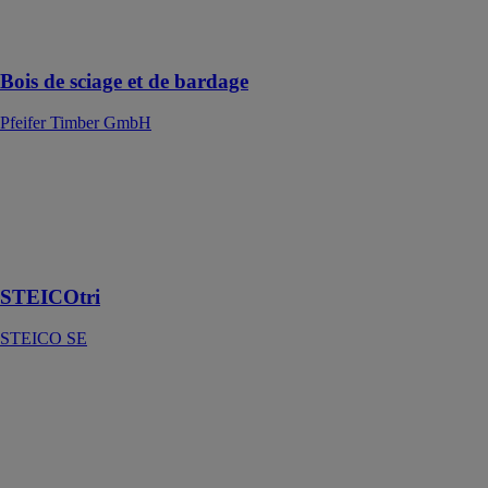
artificiellement
séché et raboté
Bois de sciage et de bardage
Pfeifer Timber GmbH
STEICOtri
STEICO SE
Isolant pour
appui de
fenêtre
STEICOtri
STEICO SE
Bardage bois
largo
PIVETEAUBOIS
Un nouvel
aspect de