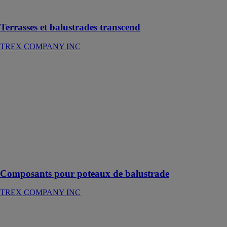
votre quartier
Terrasses et balustrades transcend
TREX COMPANY INC
Composants
pour poteaux
de balustrade
TREX
COMPANY
INC
Le point de
départ de luxe
de nos gammes
de balustrades
Composants pour poteaux de balustrade
TREX COMPANY INC
BALUSTRADE
TRANSCEND®