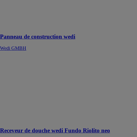
Une diversité
illimitée :
Couper,
façonner, coller
Panneau de construction wedi
Wedi GMBH
Receveur de
douche wedi
Fundo Riolito
neo
Wedi GMBH
Un receveur de
douche avec un
canal
d'écoulement
au plus près du
mur
Receveur de douche wedi Fundo Riolito neo