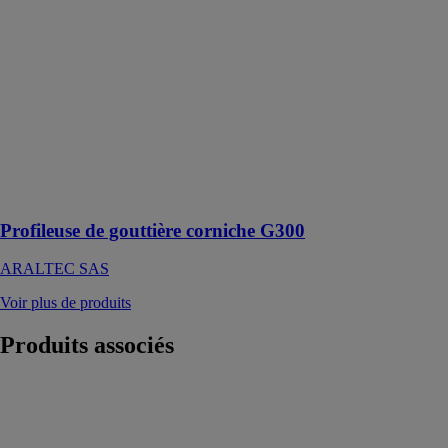
ARALTEC
SAS
ARALTEC
propose un
matériel de
profilage
robuste et
fiable,
nécessitant peu
d'entretien.
Profileuse de gouttière corniche G300
ARALTEC SAS
Voir plus de produits
Produits
associés
Panneau de
construction
wedi
Wedi GMBH