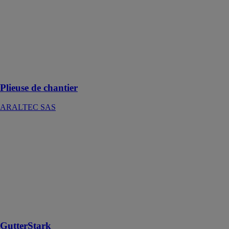
de réaliser vos
travaux de
zinguerie
(pliage,
habillage) aussi
bien sur
chantier qu'en
atelier
Plieuse de chantier
ARALTEC SAS
GutterStark
ARALTEC
SAS
GutterStark un
produit
efficace,
durable,
économique et
écologique !
GutterStark