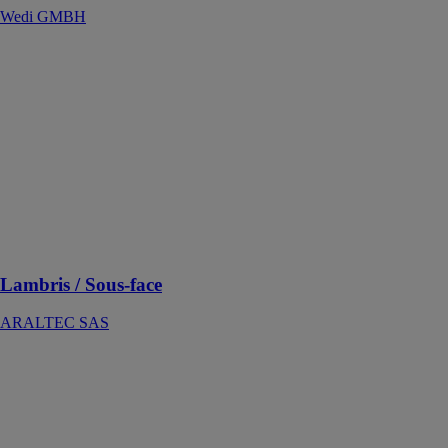
Wedi GMBH
Lambris / Sous-
face
ARALTEC
SAS
Le lambris
Araltec vous
apporte la
qualité,
l’esthétique et
une longévité
incomparable
Lambris / Sous-face
ARALTEC SAS
Panneau de
construction
Wedi Construct
Wedi GMBH
Le panneau de