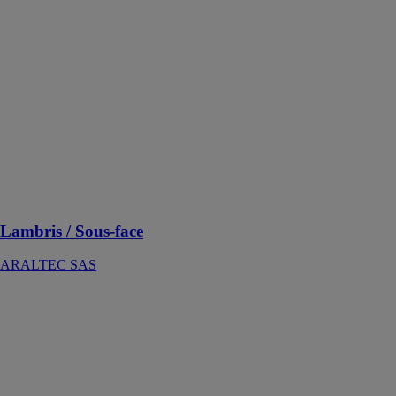
Lambris / Sous-
face
ARALTEC
SAS
Le lambris
Araltec vous
apporte la
qualité,
l’esthétique et
une longévité
incomparable
Lambris / Sous-face
ARALTEC SAS
GutterStark
ARALTEC
SAS
GutterStark un
produit
efficace,