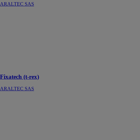
ARALTEC SAS
Fixatech (t-rex)
ARALTEC
SAS
L’accessoire de
gouttière
indispensable
pour les
gouttières
neuves
Fixatech (t-rex)
ARALTEC SAS
Maxprotek
ARALTEC
SAS
Equipez vos
gouttières
traditionnelles
avec la solution