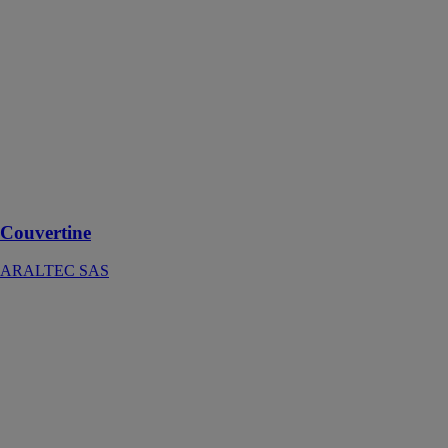
SAS
Le profilage en
continu de la
couvertine en
aluminium lui
confère une
grande
résistance et
solidité dans le
temps.
Couvertine
ARALTEC SAS
Profileuse de
gouttière
corniche G300
ARALTEC
SAS
ARALTEC
propose un
matériel de