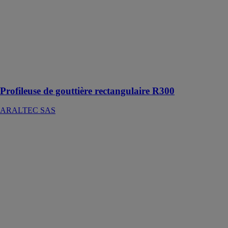
atelier,
permettant ainsi
de profiler des
gouttières en
aluminium
laqué en
continu sans
joint ni soudure
Profileuse de gouttière rectangulaire R300
ARALTEC SAS
Profileuse de
gouttière
corniche G380
ARALTEC
SAS
La profileuse
ARALTEC est
directement
installée dans
votre camion-
atelier,