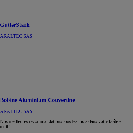
durable,
économique et
écologique !
GutterStark
ARALTEC SAS
Bobine
Aluminium
Couvertine
ARALTEC
SAS
Un aluminium
prélaqué
double face
Bobine Aluminium Couvertine
ARALTEC SAS
Nos meilleures recommandations tous les mois dans votre boîte e-
mail !