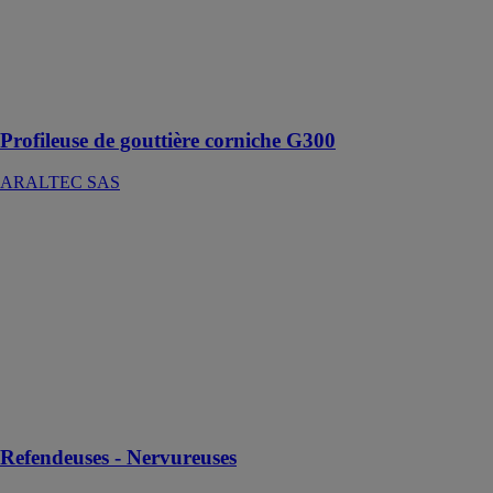
profilage
robuste et
fiable,
nécessitant peu
d'entretien.
Profileuse de gouttière corniche G300
ARALTEC SAS
Refendeuses -
Nervureuses
ARALTEC
SAS
Permet de
couper et de
nervurer sans
changer les
jeux de
couteaux
Refendeuses - Nervureuses