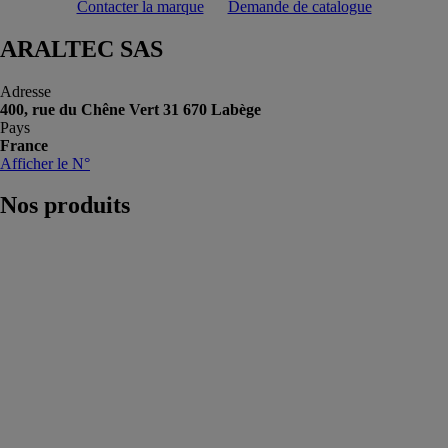
Contacter la marque
Demande de catalogue
ARALTEC SAS
Adresse
400, rue du Chêne Vert 31 670 Labège
Pays
France
Afficher le N°
Nos
produits
Profileuse de
gouttière
rectangulaire
R300
ARALTEC
SAS
La profileuse
ARALTEC est
directement
installée dans
votre camion-