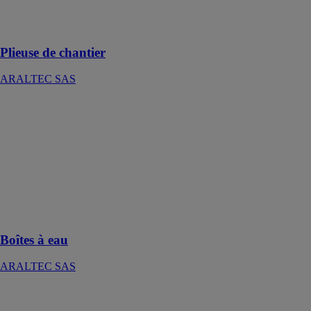
bien sur
chantier qu'en
atelier
Plieuse de chantier
ARALTEC SAS
Boîtes à eau
ARALTEC
SAS
Idéales pour
assurer
l’évacuation
des eaux
pluviales des
toits-terrasses
Boîtes à eau
ARALTEC SAS
Scie cloche et
son adaptateur