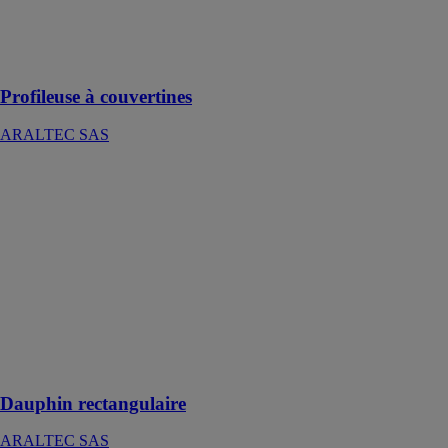
suite aux boîtes
à eaux et aux
descentes déjà
disponibles
Profileuse à couvertines
ARALTEC SAS
Dauphin
rectangulaire
ARALTEC
SAS
Le dauphin
ARALTEC
permet un
emboîtement
du tuyau de
descente rapide
et discret
Dauphin rectangulaire
ARALTEC SAS