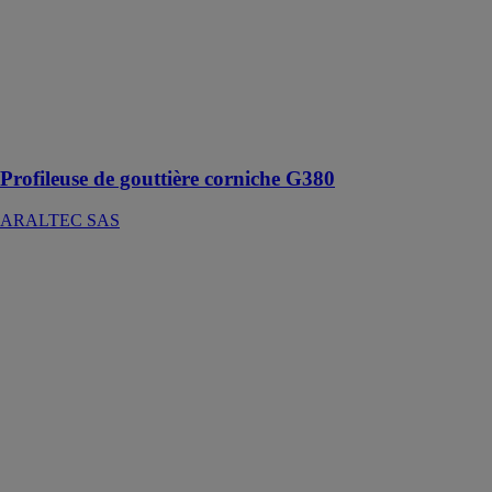
permettant ainsi
de profiler des
gouttières en
aluminium
laqué en
continu sans
joint ni soudure
Profileuse de gouttière corniche G380
ARALTEC SAS
Plieuse de
chantier
ARALTEC
SAS
Nos plieuses
vous permettent
de réaliser vos
travaux de
zinguerie
(pliage,
habillage) aussi