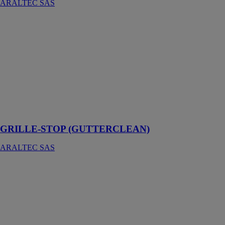
ARALTEC SAS
GRILLE-
STOP
(GUTTERCLEAN)
ARALTEC
SAS
Doté de
perforations
brevetées pour
un drainage
maximal
GRILLE-STOP (GUTTERCLEAN)
ARALTEC SAS
Profileuse à
couvertines
ARALTEC
SAS
La profileuse à
couvertine fait