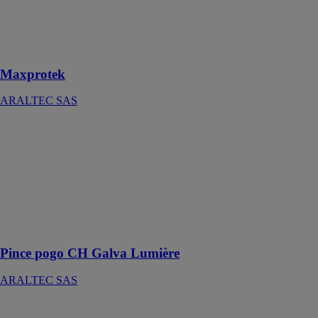
protège-
gouttières
accessible à
tous
Maxprotek
ARALTEC SAS
Pince pogo CH
Galva Lumière
ARALTEC
SAS
Sert à fixer la
gouttière sur les
tôles et toitures
fibrociment.
Pince pogo CH Galva Lumière
ARALTEC SAS
Couvertine
ARALTEC