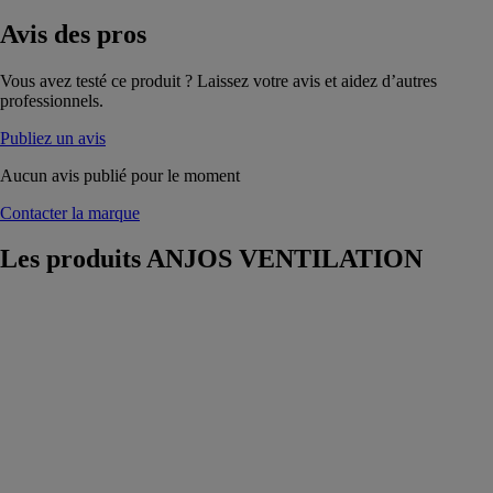
Avis
des pros
Vous avez testé ce produit ? Laissez votre avis et aidez d’autres
professionnels.
Publiez un avis
Aucun avis publié pour le moment
Contacter la marque
Les produits
ANJOS VENTILATION
RFCC
ANJOS
VENTILATION
Le registre à
commande par
câble RFCC est
un clapet
circulaire
destiné à isoler