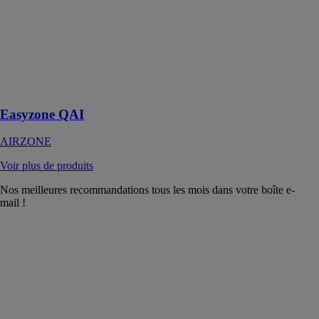
AIRZONE
Le contrôle
pièce par pièce
du chauffage et
de la qualité
d’air intérieur
Easyzone QAI
AIRZONE
Voir plus de produits
Nos meilleures recommandations tous les mois dans votre boîte e-
mail !