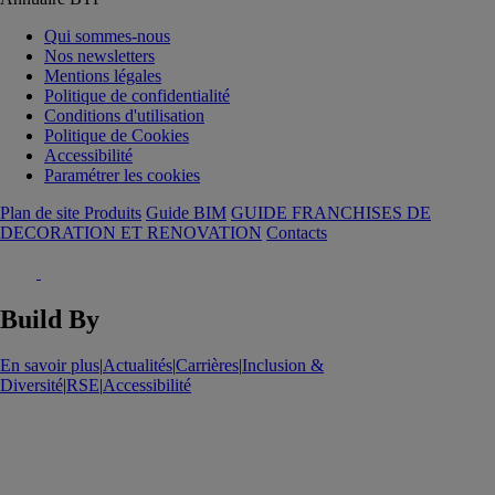
Qui sommes-nous
Nos newsletters
Mentions légales
Politique de confidentialité
Conditions d'utilisation
Politique de Cookies
Accessibilité
Paramétrer les cookies
Plan de site Produits
Guide BIM
GUIDE FRANCHISES DE
DECORATION ET RENOVATION
Contacts
Build By
En savoir plus
|
Actualités
|
Carrières
|
Inclusion &
Diversité
|
RSE
|
Accessibilité