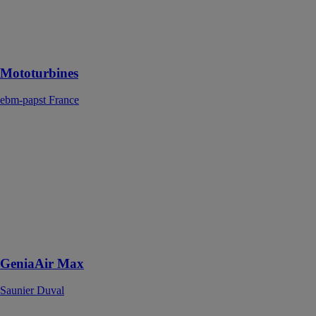
pour un débit
d’air
relativement
faible
Mototurbines
ebm-papst France
GeniaAir Max
Saunier Duval
La rénovation
facile et
modulaire,
idéale pour
remplacer votre
chaudière fioul
ou gaz
GeniaAir Max
Saunier Duval
Easyzone QAI