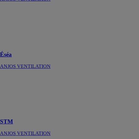
Éséa
ANJOS
VENTILATION
Entrée d’air
autoréglable
acoustique
Éséa
ANJOS VENTILATION
STM
ANJOS
VENTILATION
Silencieux de
traversée de
mur
STM
ANJOS VENTILATION