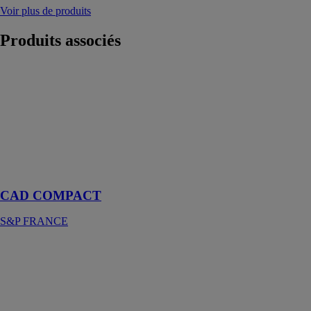
Voir plus de produits
Produits
associés
CAD
COMPACT
S&P FRANCE
Le double-flux
multi-
configurations
aux dimensions
minimalistes
CAD COMPACT
S&P FRANCE
Mototurbines
ebm-papst
France
Une montée en
pression élevée