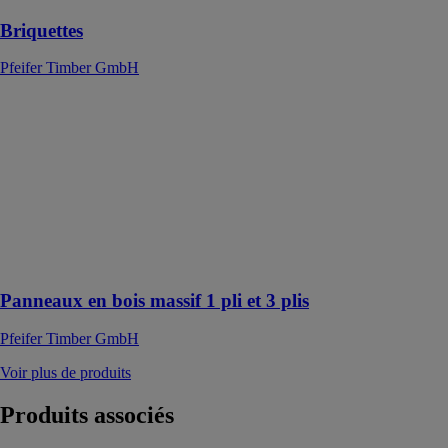
Briquettes
Pfeifer Timber GmbH
Panneaux en
bois massif 1
pli et 3 plis
Pfeifer Timber
GmbH
Un produit
avec des
fonctionnalités
polyvalentes
Panneaux en bois massif 1 pli et 3 plis
Pfeifer Timber GmbH
Voir plus de produits
Produits
associés