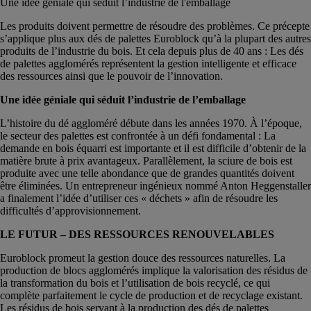
Une idée géniale qui séduit l’industrie de l'emballage
Les produits doivent permettre de résoudre des problèmes. Ce précepte
s’applique plus aux dés de palettes Euroblock qu’à la plupart des autres
produits de l’industrie du bois. Et cela depuis plus de 40 ans : Les dés
de palettes agglomérés représentent la gestion intelligente et efficace
des ressources ainsi que le pouvoir de l’innovation.
Une idée géniale qui séduit l’industrie de l’emballage
L’histoire du dé aggloméré débute dans les années 1970. À l’époque,
le secteur des palettes est confrontée à un défi fondamental : La
demande en bois équarri est importante et il est difficile d’obtenir de la
matière brute à prix avantageux. Parallèlement, la sciure de bois est
produite avec une telle abondance que de grandes quantités doivent
être éliminées. Un entrepreneur ingénieux nommé Anton Heggenstaller
a finalement l’idée d’utiliser ces « déchets » afin de résoudre les
difficultés d’approvisionnement.
LE FUTUR – DES RESSOURCES RENOUVELABLES
Euroblock promeut la gestion douce des ressources naturelles. La
production de blocs agglomérés implique la valorisation des résidus de
la transformation du bois et l’utilisation de bois recyclé, ce qui
complète parfaitement le cycle de production et de recyclage existant.
Les résidus de bois servant à la production des dés de palettes