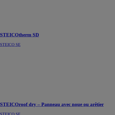
STEICOtherm
SD
STEICO SE
Isolant
phonique
STEICOtherm SD
STEICO SE
STEICOroof
dry – Panneau
avec noue ou
arêtier
STEICO SE
Idéal pour
l‘isolation sous
étanchéité pour
toitures plates
STEICOroof dry – Panneau avec noue ou arêtier
STEICO SE