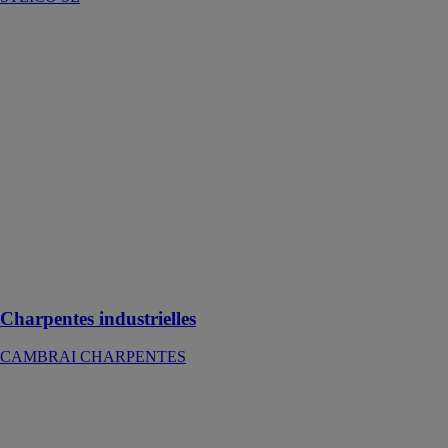
Charpentes
industrielles
CAMBRAI
CHARPENTES
La charpente
industrielle en
bois est
composée d’un
ensemble de
fermes qui
seront posées
sur un chaînage
placé au-dessus
des murs
Charpentes industrielles
CAMBRAI CHARPENTES
Plancher et
cloison Sapisin
SIMONIN
SAS