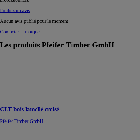
Publiez un avis
Aucun avis publié pour le moment
Contacter la marque
Les produits
Pfeifer Timber GmbH
CLT bois
lamellé croisé
Pfeifer Timber
GmbH
L'’alliance de
l’écologie et de
l‘économie
CLT bois lamellé croisé
Pfeifer Timber GmbH
Bois lamellé
collé