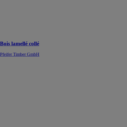
Pfeifer Timber
GmbH
Un produit
avec des
avantages
stables
Bois lamellé collé
Pfeifer Timber GmbH
Briquettes
Pfeifer Timber
GmbH
La forme ronde
des briquettes
de bois Pfeifer
avec le trou
proéminent au
milieu assure
un processus de
combustion
optimal