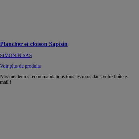
La solution
complète pour
planchers,
plafonds et
cloisons
Plancher et cloison Sapisin
SIMONIN SAS
Voir plus de produits
Nos meilleures recommandations tous les mois dans votre boîte e-
mail !