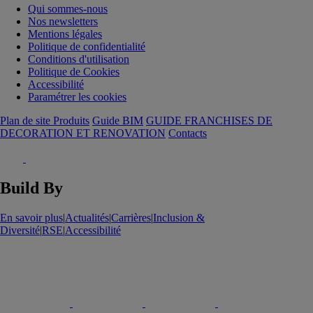
Qui sommes-nous
Nos newsletters
Mentions légales
Politique de confidentialité
Conditions d'utilisation
Politique de Cookies
Accessibilité
Paramétrer les cookies
Plan de site Produits
Guide BIM
GUIDE FRANCHISES DE
DECORATION ET RENOVATION
Contacts
Build By
En savoir plus
|
Actualités
|
Carrières
|
Inclusion &
Diversité
|
RSE
|
Accessibilité