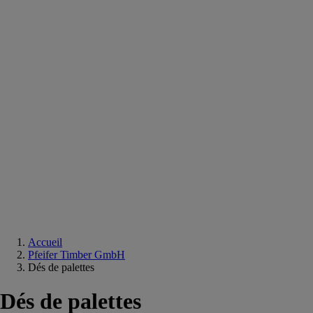
Equipements
salle
de
bain
Douche
Matériaux
salle
de
bain
Meuble
salle
de
bain
Robinetterie
Techniques
sanitaires
Accueil
Pfeifer Timber GmbH
Dés de palettes
Dés de palettes