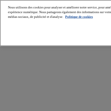
Nous utilisons des cookies pour analyser et améliorer notre service, pour améli
expérience numérique. Nous partageons également des informations sur votre u
médias sociaux, de publicité et d'analyse.
Politique de cookies
Batiradio
Articles
&
expertises
Construction
Tech,
IT,
start-
up
Génie
climatique
Gros
œuvre,
structure
et
enveloppe
Hors
site