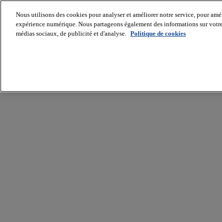
Nous utilisons des cookies pour analyser et améliorer notre service, pour améli
expérience numérique. Nous partageons également des informations sur votre u
médias sociaux, de publicité et d'analyse.
Politique de cookies
Batiradio
Articles
&
expertises
Construction
Tech,
IT,
start-
up
Génie
climatique
Gros
œuvre,
structure
et
enveloppe
Hors
site