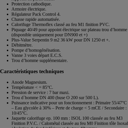
Protection cathodique.
Armoire électrique.
Régulateur Pack Control 4.
Chasse rapide automatisée.
Calorifuge Thermoflex classé au feu M1 finition PVC.
Piquage 40/49 pour appoint électrique sur plateau trou d’homme
(disponible uniquement pour DN900 et +)
Plus-Value Serpentin 9 m2 36 kW pour DN 1250 et +.
Débitmètre.
Pompe d’homogénéisation.
Vanne 3 voies départ E.C.S.
Trou d’homme supplémentaire.
Caractéristiques techniques
Anode Magnesium.
Température < = 85°C.
Pression de service : 7 bar maxi.
Trou d`homme DN 400 (buse O 200 sur 500 L).
Puissance indicative pour un fonctionnement : Primaire 55/47°C
– Eau glycolée à 30% – Perte de charge < 5 mCE / Secondaire :
10/45°C.
Jaquette calorifuge ep. 100 mm : ISOL 100 classée au feu M3
Finition P.V.C. / Calométal classée au feu M0 Finition tôle Isoxal