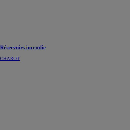
incendie de
capacité
nominale de
30, 60 ou 120
mètres cubes,
fabriqué en tôle
d'acier carbone
Réservoirs incendie
CHAROT
ECHANGEUR
SEUL M
CHAROT
Les échangeurs
à plaques et
joints de type
SOLO ont de
nombreuses
applications en
production de
chaleur et en