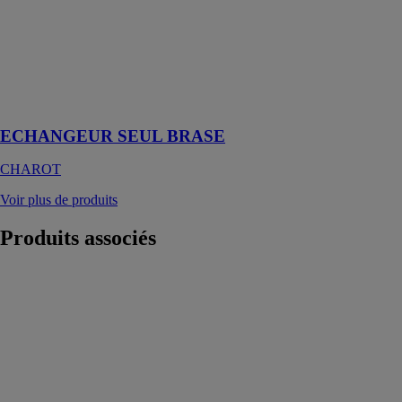
brasé a les
mêmes
possibilités
qu’un
échangeur à
plaques et
joints.
ECHANGEUR SEUL BRASE
CHAROT
Voir plus de produits
Produits
associés
Vase
d'expansion
cylindrique
THERMADOR
Les gammes
domestiques et
chaufferies en