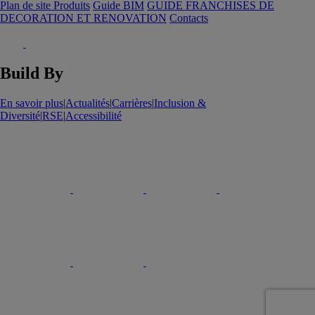
Plan de site Produits
Guide BIM
GUIDE FRANCHISES DE
DECORATION ET RENOVATION
Contacts
Build By
En savoir plus
|
Actualités
|
Carrières
|
Inclusion &
Diversité
|
RSE
|
Accessibilité