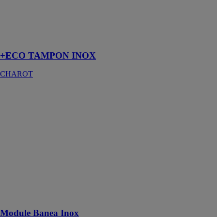
corrosion
naturelle de
l’eau de ville,
même à haute
température
+ECO TAMPON INOX
CHAROT
Module Banea
Inox
CHAROT
Le module
BANEA Inox
est un
échangeur de
chaleur
compact,
destiné au
chauffage de
l'eau de piscine
Module Banea Inox