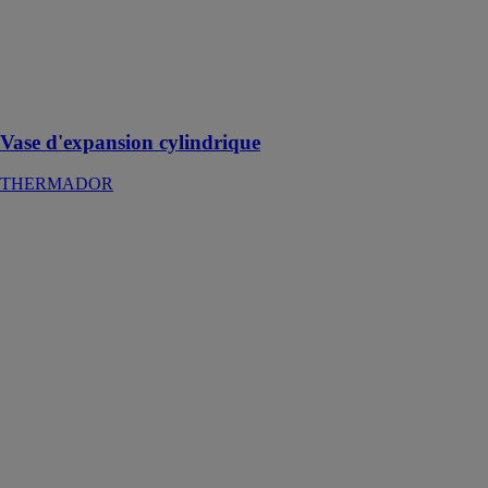
stock jusqu'à 1
000 litres,
disponibles en
24/ 48h partout
en France
métropolitaine.
Vase d'expansion cylindrique
THERMADOR
+ECO
TAMPON
INOX
CHAROT
Le ballon
Tampon +ECO
INOX est un
réservoir de
stockage d’eau
Chaude
Sanitaire en
INOX 316L
résistant à la