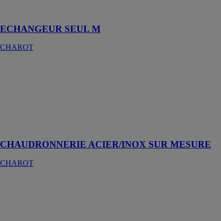
découplage de
réseaux
ECHANGEUR SEUL M
CHAROT
CHAUDRONNERIE
ACIER/INOX
SUR
MESURE
CHAROT
Chaudières
sanitaire
CHAUDRONNERIE ACIER/INOX SUR MESURE
CHAROT
ECHANGEUR
SEUL BRASE
CHAROT
Un échangeur