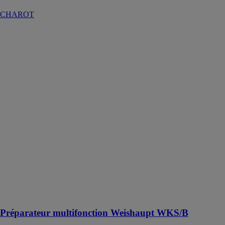
CHAROT
Préparateur
multifonction
Weishaupt
WKS/B
WEISHAUPT
FRANCE
Le préparateur
multifonction
Weishaupt
réunit tous les
composants
nécessaires à la
liaison entre le
système de
chauffage et le
Circuit de
chauffage du
bâtiment
Préparateur multifonction Weishaupt WKS/B