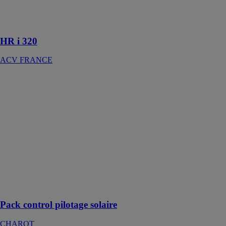
main pour une
installation au
sol
HR i 320
ACV FRANCE
Pack control
pilotage solaire
CHAROT
Coffret Pack
Control 4 est
un régulateur
électronique
pour le pilotage
et la
surveillance
d'installations
solaires
Pack control pilotage solaire
CHAROT