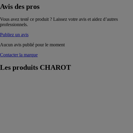
Avis
des pros
Vous avez testé ce produit ? Laissez votre avis et aidez d’autres
professionnels.
Publiez un avis
Aucun avis publié pour le moment
Contacter la marque
Les produits
CHAROT
Chaudières
électriques
MULTI-ELEC
compacte
CHAROT
Chaudières
électriques
destinées à un
usage collectif,
tertiaire