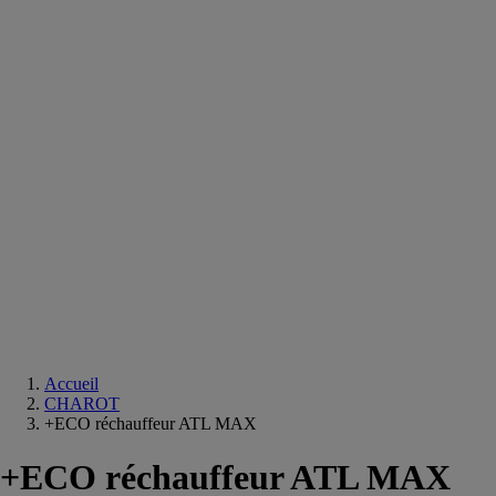
Equipements
salle
de
bain
Douche
Matériaux
salle
de
bain
Meuble
salle
de
bain
Robinetterie
Techniques
sanitaires
Accueil
CHAROT
+ECO réchauffeur ATL MAX
+ECO réchauffeur ATL MAX