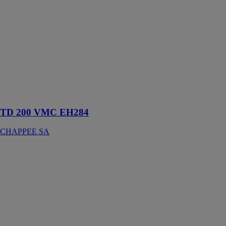
Le chauffe-eau
thermodynamique
Td VMC
alimente votre
habitation en
eau chaude
sanitaire tout en
assurant le rôle
d’une VMC
super
économique
TD 200 VMC EH284
CHAPPEE SA
HR i 320
ACV
FRANCE
Préparateurs
haut rendement
en acier
inoxydable
avec trou de