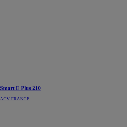
Smart E Plus
210
ACV
FRANCE
Préparateurs bi-
énergie à
équiper d'une
résistance
électrique de 3
ou 6 kW à
placer dans le
primaire pour
éviter
l'entartrage
Smart E Plus 210
ACV FRANCE
TD 200 VMC
EH284
CHAPPEE SA