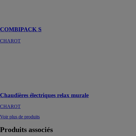
COMBIPACK
S
CHAROT
COMBIPACK S
CHAROT
Chaudières
électriques
relax murale
CHAROT
Producteur
d'eau chaude
Chaudières électriques relax murale
CHAROT
Voir plus de produits
Produits
associés