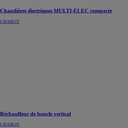
Chaudières électriques MULTI-ELEC compacte
CHAROT
Réchauffeur de
boucle vertical
CHAROT
Les
réchauffeurs de
boucle
électriques
assurent le
maintien en
température de
l’eau qui
circule dans les
réseaux de
bouclage
Réchauffeur de boucle vertical
CHAROT