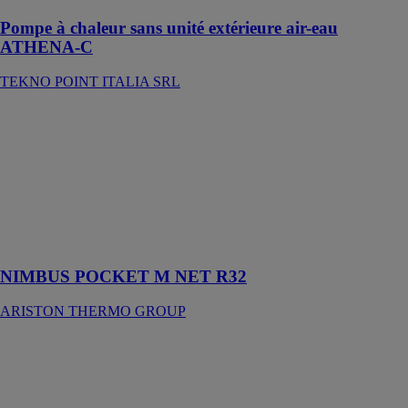
Pompe à chaleur sans unité extérieure air-eau
ATHENA-C
TEKNO POINT ITALIA SRL
NIMBUS
POCKET M
NET R32
ARISTON
THERMO
GROUP
Pompe à
chaleur air/eau
NIMBUS POCKET M NET R32
ARISTON THERMO GROUP
Pompe à
chaleur eau/eau
City™ RTSF
TRANE
FRANCE SAS