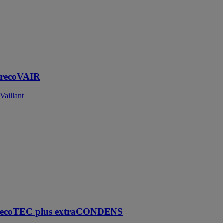
existe en
version filaire :
recoVAIR 60
D et non filaire
(radio) :
recoVAIR 60
DW
recoVAIR
Vaillant
ecoTEC plus
extraCONDENS
Vaillant
ecoTEC plus
extraCONDENS
est une
chaudière gaz
murale à
condensation
ecoTEC plus extraCONDENS