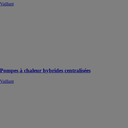
Vaillant
Pompes à
chaleur
hybrides
centralisées
Vaillant
La solution
hybride
centralisée
intelligente
Pompes à chaleur hybrides centralisées
Vaillant
allSTOR
exclusive
Vaillant
Avec
l’allSTOR
exclusive, ce
système permet