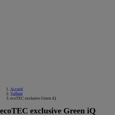
Equipements
salle
de
bain
Douche
Matériaux
salle
de
bain
Meuble
salle
de
bain
Robinetterie
Techniques
sanitaires
Accueil
Vaillant
ecoTEC exclusive Green iQ
ecoTEC exclusive Green iQ