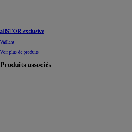
de fournir de
l’eau chaude
jusqu’à 250
logements
allSTOR exclusive
Vaillant
Voir plus de produits
Produits
associés
Pompe à
chaleur sans
unité extérieure
air-eau
ATHENA-C
TEKNO
POINT
ITALIA SRL
Une pompe à
chaleur 3 en 1