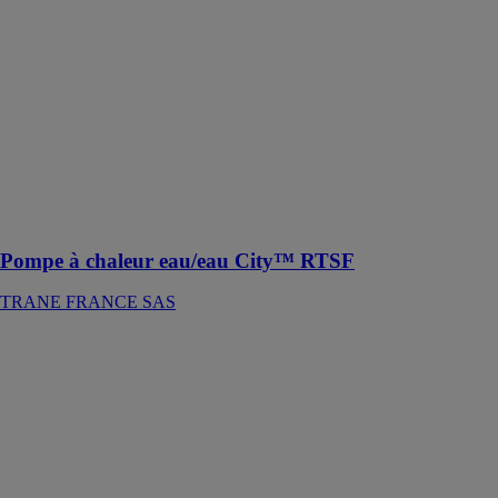
La pompe à
chaleur eau/eau
City a été
spécialement
conçue pour les
espaces
restreints et
pour une
installation
facile
Pompe à chaleur eau/eau City™ RTSF
TRANE FRANCE SAS
ecoTEC plus
systèmes 48 -
65 kW
Vaillant
ecoTEC plus
systèmes 48 -
65 kW est une
Chaudière