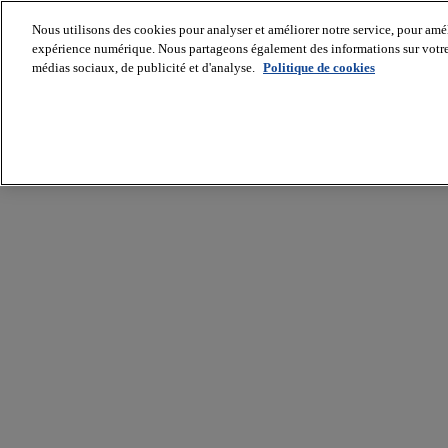
Nous utilisons des cookies pour analyser et améliorer notre service, pour améli
expérience numérique. Nous partageons également des informations sur votre u
médias sociaux, de publicité et d'analyse.
Politique de cookies
Batiradio
Articles
&
expertises
Construction
Tech,
IT,
start-
up
Génie
climatique
Gros
œuvre,
structure
et
enveloppe
Hors
site