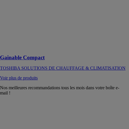
permet de
chauffer et de
rafraîchir une
ou plusieurs
pièces de façon
uniforme, de
manière
invisible et
silencieuse
Gainable Compact
TOSHIBA SOLUTIONS DE CHAUFFAGE & CLIMATISATION
Voir plus de produits
Nos meilleures recommandations tous les mois dans votre boîte e-
mail !