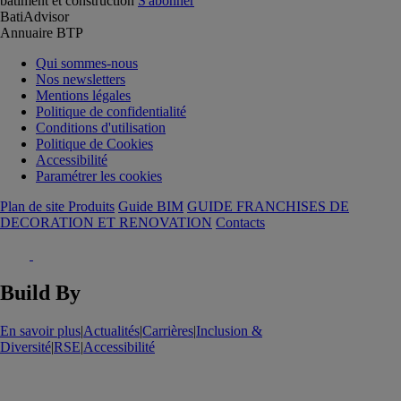
batiment et construction
S'abonner
BatiAdvisor
Annuaire BTP
Qui sommes-nous
Nos newsletters
Mentions légales
Politique de confidentialité
Conditions d'utilisation
Politique de Cookies
Accessibilité
Paramétrer les cookies
Plan de site Produits
Guide BIM
GUIDE FRANCHISES DE
DECORATION ET RENOVATION
Contacts
Build By
En savoir plus
|
Actualités
|
Carrières
|
Inclusion &
Diversité
|
RSE
|
Accessibilité