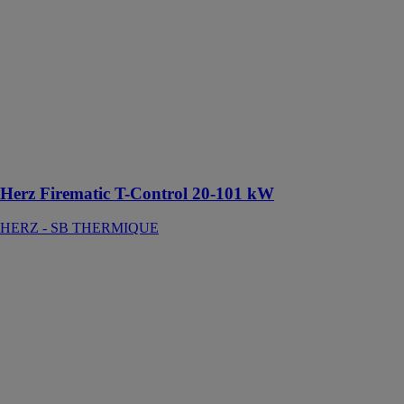
granulés de
bois ou bois
déchiqueté est
une solution
incroyablement
compacte et
économique
ayant une faible
consommation
de combustible
Herz Firematic T-Control 20-101 kW
HERZ - SB THERMIQUE
Gainable
Compact
TOSHIBA
SOLUTIONS
DE
CHAUFFAGE
&
CLIMATISATION
Cette solution