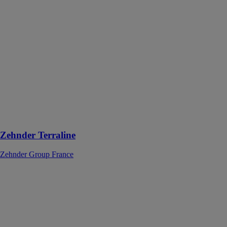
Terraline
Zehnder Group
France
Radiateur sur-
mesure
entièrement
encastré dans le
sol en acier
pour chauffage
central, avec
convection
naturelle
Zehnder Terraline
Zehnder Group France
Herz Firematic
T-Control 20-
101 kW
HERZ - SB
THERMIQUE
Chaudière à