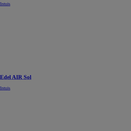
Intuis
Edel AIR Sol
Intuis
Edel AIR Sol
est la solution
performante qui
s'adapte à
toutes les
configurations
pour un confort
inégalé
Edel AIR Sol
Intuis
Radiateur
Campalys
Intuis
Le Radiateur
Campalys est
conçu pour