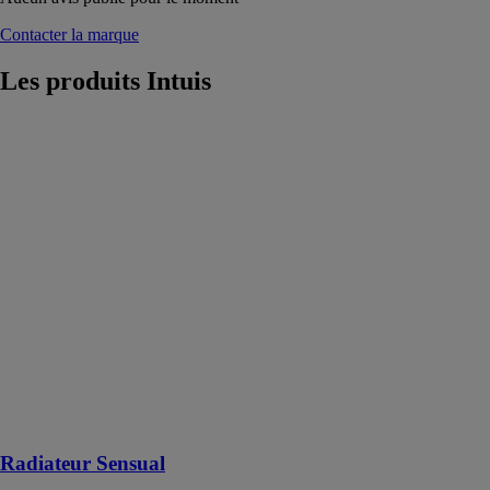
Contacter la marque
Les produits
Intuis
Radiateur
Sensual
Intuis
Le Radiateur
Sensual utilise
un élément
chauffant
monobloc en
aluminium,
chauffant
rapidement et
diffusant une
chaleur bien
répartie dans la
pièce
Radiateur Sensual