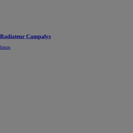
s'adapter à des
environnements
spécifiques tels
que l'hôtellerie
et les locations
Radiateur Campalys
Intuis
Radiateur
Calidoo nativ
Intuis
Le radiateur
Calidoo Nativ
utilise un corps
de chauffe en
fonte active
avec un
système
innovant pour
gérer la
consommation
d'énergie