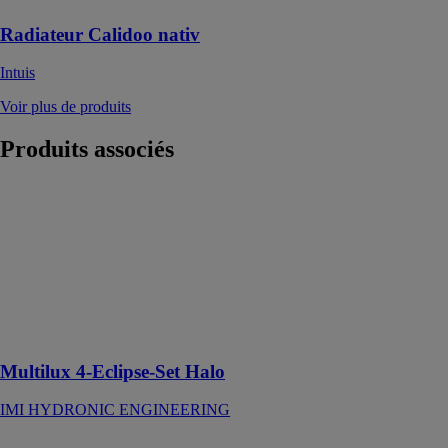
Radiateur Calidoo nativ
Intuis
Voir plus de produits
Produits
associés
Multilux 4-
Eclipse-Set
Halo
IMI
HYDRONIC
ENGINEERING
À régulation de
débit intégrée
Multilux 4-Eclipse-Set Halo
IMI HYDRONIC ENGINEERING
Zehnder