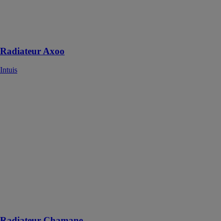
optimisant
confort et
consommation
d’énergie
Radiateur Axoo
Intuis
Radiateur
Chamane
Intuis
Le radiateur
Chamane est
conçu pour
offrir un
confort
thermique
optimal, tout en
maximisant
l'efficacité
énergétique
Radiateur Chamane