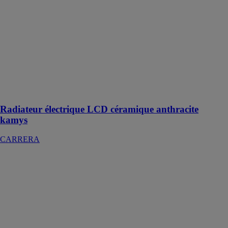
kamys
CARRERA
Un radiateur
avec un cœur
de chauffe en
céramique pour
une chaleur
douce et
durable
Radiateur électrique LCD céramique anthracite
kamys
CARRERA
RADIATEUR
À INERTIE
CÉRAMIQUE
LUXY 1000W
CARRERA
Le radiateur à
inertie