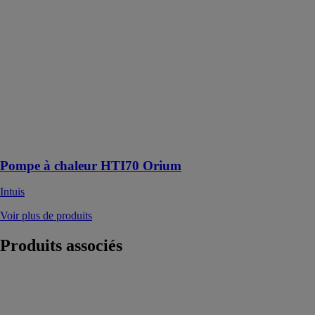
Intuis
Pompe à
chaleur Air /
Eau Monobloc
Haute
Température
70°C Pilote
complet
assurant
chauffage, ECS
déportée
Pompe à chaleur HTI70 Orium
Intuis
Voir plus de produits
Produits
associés
Radiateur
électrique LCD
céramique
anthracite