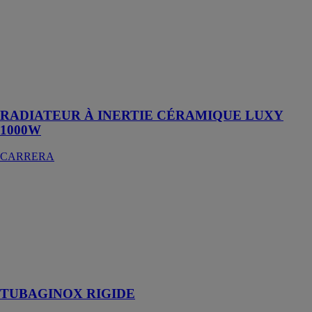
céramique est
un appareil de
chauffage
électrique
conçu pour
garantir un
confort
thermique
RADIATEUR À INERTIE CÉRAMIQUE LUXY
1000W
CARRERA
TUBAGINOX
RIGIDE
CHEMINÉES
POUJOULAT
Tubage pour
conduit droit en
rénovation
TUBAGINOX RIGIDE