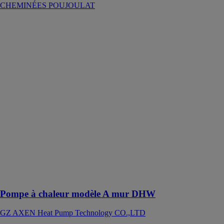
CHEMINÉES POUJOULAT
Pompe à
chaleur modèle
A mur DHW
GZ AXEN
Heat Pump
Technology
CO.,LTD
La Pompe à
chaleur modèle
A mur DHW
est un chauffe-
eau
thermodynamique
compact
destiné aux
petits espaces
résidentiels
Pompe à chaleur modèle A mur DHW
GZ AXEN Heat Pump Technology CO.,LTD