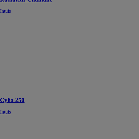
Intuis
Cylia 250
Intuis
Le Cylia 250L
est un chauffe-
eau
thermodynamique
conçu pour
produire de
l'eau chaude
sanitaire de
manière
écoénergétique
Cylia 250
Intuis
Pompe à
chaleur HTI70
Orium