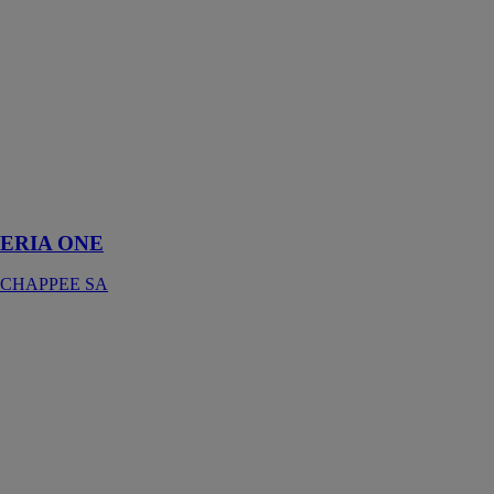
ERIA ONE
CHAPPEE SA
Cette gamme
respectueuse de
l'environnement
au rendement
optimum est
une solution
privilégiée pour
la rénovation
ERIA ONE
CHAPPEE SA
FLORÉAL
CHAPPEE SA
Floréal est
spécialement
conçu pour la
décoration de
demeures
d'époques et