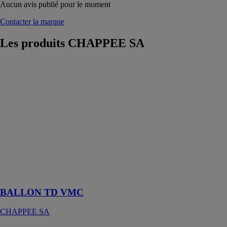
Aucun avis publié pour le moment
Contacter la marque
Les produits
CHAPPEE SA
BALLON TD
VMC
CHAPPEE SA
C'est un produit
2 en 1 avec une
longévité
garantie à toute
épreuve faisant
du Ballon Td
VMC un
investissement
très compétitif
BALLON TD VMC
CHAPPEE SA