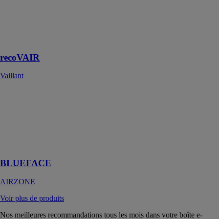
recoVAIR 60
D et non filaire
(radio) :
recoVAIR 60
DW
recoVAIR
Vaillant
BLUEFACE
AIRZONE
Le thermostat
intelligent le
plus complet du
marché
BLUEFACE
AIRZONE
Voir plus de produits
Nos meilleures recommandations tous les mois dans votre boîte e-