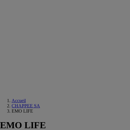
Equipements
salle
de
bain
Douche
Matériaux
salle
de
bain
Meuble
salle
de
bain
Robinetterie
Techniques
sanitaires
Accueil
CHAPPEE SA
EMO LIFE
EMO LIFE