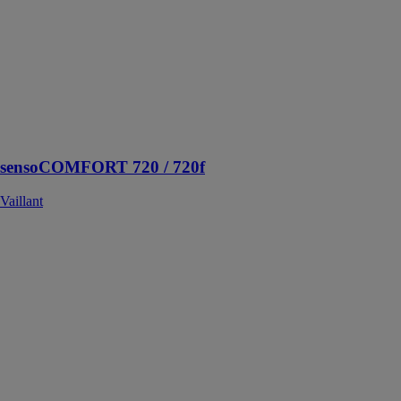
Vaillant
sensoCOMFORT
est conçu pour
piloter les
installations
hydrauliques
les plus
complexes
sensoCOMFORT 720 / 720f
Vaillant
recoVAIR
Vaillant
Afin de
répondre aux
différentes
contraintes
d’installation,
recoVAIR
existe en
version filaire :