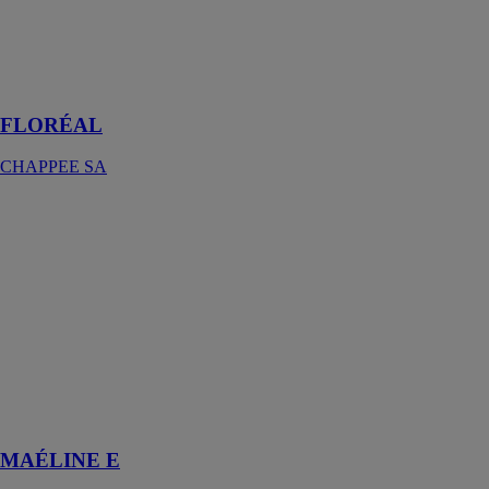
des habitats
contemporains
ou pour une
rénovation à
l'identique
FLORÉAL
CHAPPEE SA
MAÉLINE E
CHAPPEE SA
Sèche serviette
électrique pour
salle de bain
Maéline E est
idéal en
complément
d'une
installation de
chauffage
MAÉLINE E