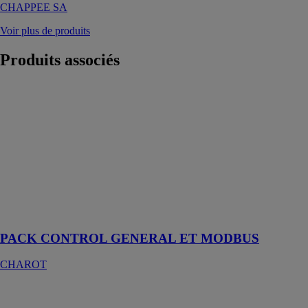
CHAPPEE SA
Voir plus de produits
Produits
associés
PACK
CONTROL
GENERAL ET
MODBUS
CHAROT
Coffrets
électriques à
régulateur de
production
d’eau
PACK CONTROL GENERAL ET MODBUS
CHAROT
sensoCOMFORT
720 / 720f