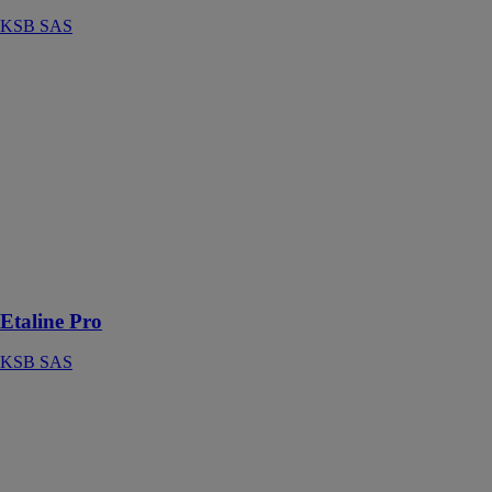
KSB SAS
Etaline Pro
KSB SAS
EtaLine Pro -
plus compacte,
plus flexible,
plus efficace.
EtaLine Pro est
la solution
intelligente
conçue par
KSB
Etaline Pro
KSB SAS
BOA-CVE H
KSB SAS
Robinet à
soupape