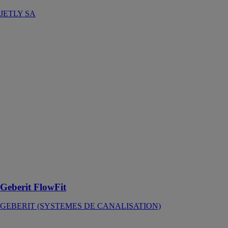
JETLY SA
Geberit
FlowFit
GEBERIT
(SYSTEMES
DE
CANALISATION)
Geberit
FlowFit
englobe tout ce
qui est
nécessaire pour
créer un
système
d’alimentation
universel
Geberit FlowFit
GEBERIT (SYSTEMES DE CANALISATION)
Clapets anti-