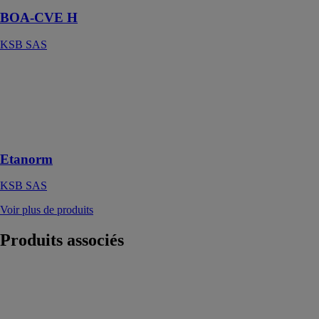
BOA-CVE H
KSB SAS
Etanorm
KSB SAS
Pompe à
installation
sèche
Etanorm
KSB SAS
Voir plus de produits
Produits
associés
Pompe
immergée
combinée TPS
14000 S