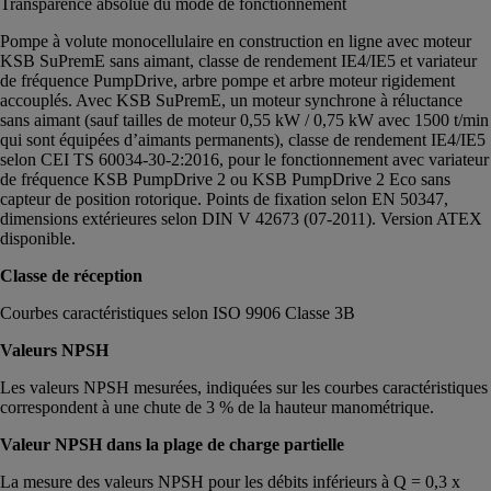
Transparence absolue du mode de fonctionnement
Pompe à volute monocellulaire en construction en ligne avec moteur
KSB SuPremE sans aimant, classe de rendement IE4/IE5 et variateur
de fréquence PumpDrive, arbre pompe et arbre moteur rigidement
accouplés. Avec KSB SuPremE, un moteur synchrone à réluctance
sans aimant (sauf tailles de moteur 0,55 kW / 0,75 kW avec 1500 t/min
qui sont équipées d’aimants permanents), classe de rendement IE4/IE5
selon CEI TS 60034-30-2:2016, pour le fonctionnement avec variateur
de fréquence KSB PumpDrive 2 ou KSB PumpDrive 2 Eco sans
capteur de position rotorique. Points de fixation selon EN 50347,
dimensions extérieures selon DIN V 42673 (07-2011). Version ATEX
disponible.
Classe de réception
Courbes caractéristiques selon ISO 9906 Classe 3B
Valeurs NPSH
Les valeurs NPSH mesurées, indiquées sur les courbes caractéristiques
correspondent à une chute de 3 % de la hauteur manométrique.
Valeur NPSH dans la plage de charge partielle
La mesure des valeurs NPSH pour les débits inférieurs à Q = 0,3 x