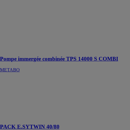
COMBI
METABO
Multifonctions,
également
utilisable
comme pompe
immergée pour
eau claire et
eaux usées
Pompe immergée combinée TPS 14000 S COMBI
METABO
PACK
E.SYTWIN
40/80
JETLY SA
Surpresseur
double pompes
vitesse variable
PACK E.SYTWIN 40/80