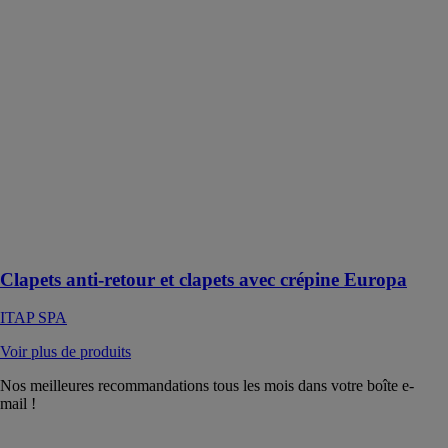
retour et clapets
avec crépine
Europa
ITAP SPA
Les clapets
antiretour
EUROPA®
sont
unidirectionnels
: ils permettent
le passage du
fluide dans une
seule direction.
Clapets anti-retour et clapets avec crépine Europa
ITAP SPA
Voir plus de produits
Nos meilleures recommandations tous les mois dans votre boîte e-
mail !