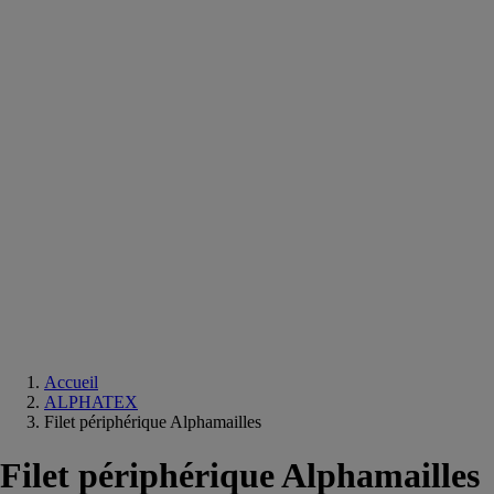
Equipements
salle
de
bain
Douche
Matériaux
salle
de
bain
Meuble
salle
de
bain
Robinetterie
Techniques
sanitaires
Accueil
ALPHATEX
Filet périphérique Alphamailles
Filet périphérique Alphamailles