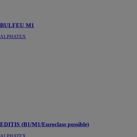
et aux
températures
extrêmes
BULFEU M1
ALPHATEX
EDITIS
(B1/M1/Euroclass
possible)
ALPHATEX
Découvrez
l’EdiTis, un
filet
d’échafaudage
tissé monofils
(fils ronds),
bandelettes (fils
plats)
EDITIS (B1/M1/Euroclass possible)
ALPHATEX