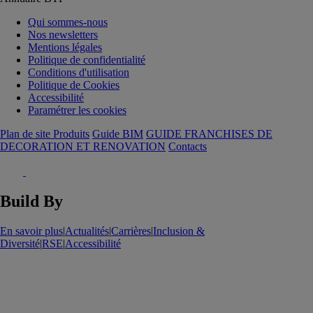
Qui sommes-nous
Nos newsletters
Mentions légales
Politique de confidentialité
Conditions d'utilisation
Politique de Cookies
Accessibilité
Paramétrer les cookies
Plan de site Produits
Guide BIM
GUIDE FRANCHISES DE
DECORATION ET RENOVATION
Contacts
Build By
En savoir plus
|
Actualités
|
Carrières
|
Inclusion &
Diversité
|
RSE
|
Accessibilité