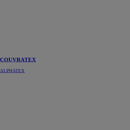
ALPHATEX
Couvratex est
une bâche de
couverture
armée
translucide en
polyéthylène
haute densité
enduit !
COUVRATEX
ALPHATEX
BULFEU M1
ALPHATEX
Le Bulfeu est
une protection
thermique de
haute
performance,
conçue pour
résister au feu