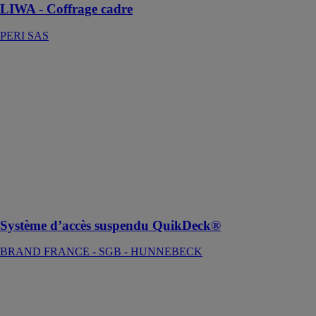
LIWA - Coffrage cadre
PERI SAS
Système
d’accès
suspendu
QuikDeck®
BRAND
FRANCE -
SGB -
HUNNEBECK
Un système
d’accès
suspendu
Système d’accès suspendu QuikDeck®
BRAND FRANCE - SGB - HUNNEBECK
METRIX
ALTRAD
PLETTAC
MEFRAN