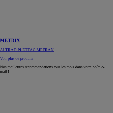
Le MÉTRIX
est un
échafaudage
modulaire
destiné à tous
les métiers
METRIX
ALTRAD PLETTAC MEFRAN
Voir plus de produits
Nos meilleures recommandations tous les mois dans votre boîte e-
mail !