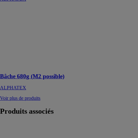
Bâche 680g
(M2 possible)
ALPHATEX
La bâche
680g/m² est
idéale pour des
tentes, des
auvents ou des
confinements
extérieurs
Bâche 680g (M2 possible)
ALPHATEX
Voir plus de produits
Produits
associés
Plate-forme
PTE-C
SATECO SAS