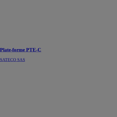
nouvelle
conception qui
allie à la fois
performances
techniques,
sécurité et
confort
d’utilisation
Plate-forme PTE-C
SATECO SAS
LIWA -
Coffrage cadre
PERI SAS
Le coffrage
acier simple,
plus léger avec
une solution
d'angle
judicieuse