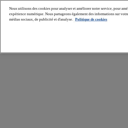
Nous utilisons des cookies pour analyser et améliorer notre service, pour améli
expérience numérique. Nous partageons également des informations sur votre u
médias sociaux, de publicité et d'analyse.
Politique de cookies
Batiradio
Articles
&
expertises
Construction
Tech,
IT,
start-
up
Génie
climatique
Gros
œuvre,
structure
et
enveloppe
Hors
site