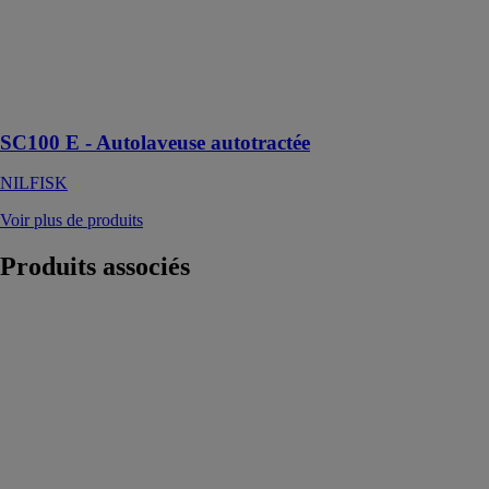
autolaveuse
compacte
conçue pour un
nettoyage en
profondeur des
petites surfaces
SC100 E - Autolaveuse autotractée
NILFISK
Voir plus de produits
Produits
associés
Scie sabre sans
fil GSA 18V-
32
PROFESSIONAL
ROBERT
BOSCH
FRANCE SAS
La GSA 18V-
32 Professional