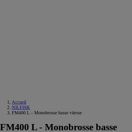
Equipements
salle
de
bain
Douche
Matériaux
salle
de
bain
Meuble
salle
de
bain
Robinetterie
Techniques
sanitaires
Accueil
NILFISK
FM400 L – Monobrosse basse vitesse
FM400 L - Monobrosse basse