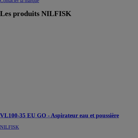
Contacter la marque
Les produits
NILFISK
VL100-35 EU
GO -
Aspirateur eau
et poussière
NILFISK
VL100-35 EU
GO est un
aspirateur
conçu pour un
nettoyage
rapide et
efficace de
l'eau et de la
poussière
VL100-35 EU GO - Aspirateur eau et poussière
NILFISK
SC5000 910C