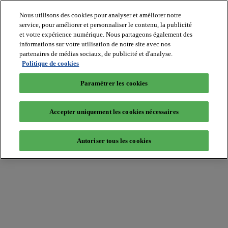
Nous utilisons des cookies pour analyser et améliorer notre
service, pour améliorer et personnaliser le contenu, la publicité
et votre expérience numérique. Nous partageons également des
informations sur votre utilisation de notre site avec nos
partenaires de médias sociaux, de publicité et d'analyse.
Batiradio
Politique de cookies
Articles
&
Paramétrer les cookies
expertises
Construction
Tech,
Accepter uniquement les cookies nécessaires
IT,
start-
up
Autoriser tous les cookies
Génie
climatique
Gros
œuvre,
structure
et
enveloppe
Hors
site