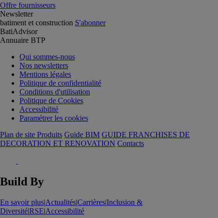
Offre fournisseurs
Newsletter
batiment et construction
S'abonner
BatiAdvisor
Annuaire BTP
Qui sommes-nous
Nos newsletters
Mentions légales
Politique de confidentialité
Conditions d'utilisation
Politique de Cookies
Accessibilité
Paramétrer les cookies
Plan de site Produits
Guide BIM
GUIDE FRANCHISES DE
DECORATION ET RENOVATION
Contacts
Build By
En savoir plus
|
Actualités
|
Carrières
|
Inclusion &
Diversité
|
RSE
|
Accessibilité