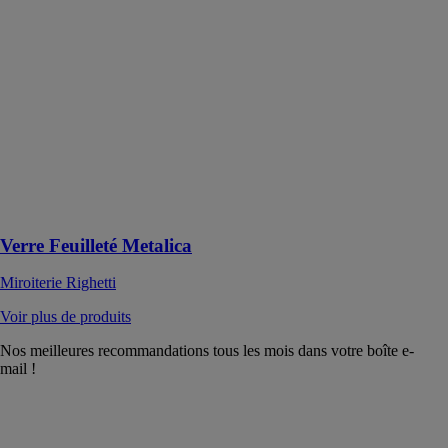
Righetti
Le verre
feuilleté Colora
combine
esthétisme,
personnalisation
et performances
techniques pour
répondre aux
attentes des
projets
Verre Feuilleté Metalica
Miroiterie Righetti
Voir plus de produits
Nos meilleures recommandations tous les mois dans votre boîte e-
mail !