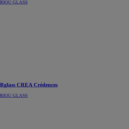
RIOU GLASS
Rglass CREA
Crédences
RIOU GLASS
Les crédences
en verre RIOU
GLASS
conjuguent
savoir-faire et
design, elles
apportent une
touche élégante
et raffinée
Rglass CREA Crédences
RIOU GLASS
Rglass CREA
RIOU GLASS
Vitrages
décoratifs sur-