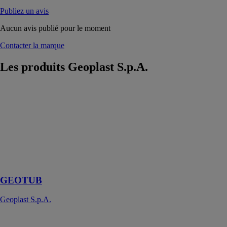
Publiez un avis
Aucun avis publié pour le moment
Contacter la marque
Les produits
Geoplast S.p.A.
GEOTUB
Geoplast
S.p.A.
Le premier
coffrage en
plastique pour
poteaux
circulaires
GEOTUB
Geoplast S.p.A.
GEOFLOR
Geoplast