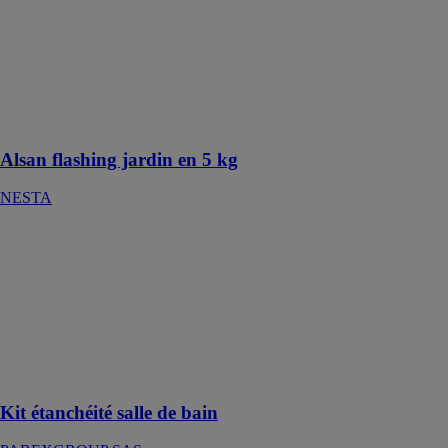
jardin est une
résine
d'étanchéité
bitume-
polyuréthane
monocomposante,
prête à l'emploi
Alsan flashing jardin en 5 kg
NESTA
Kit étanchéité
salle de bain
PAREXGROUP
SAS
Un système
d’étanchéité
liquide (SEL)
monocomposant
Kit étanchéité salle de bain