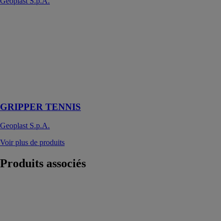
Geoplast S.p.A.
GRIPPER
TENNIS
Geoplast
S.p.A.
Surface
modulaire en
PP plastique
pour le tennis
GRIPPER TENNIS
Geoplast S.p.A.
Voir plus de produits
Produits
associés
Alsan flashing
jardin en 5 kg
NESTA
Alsan flashing