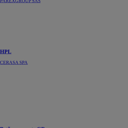
PAREXGROUP SAS
HPL
CERASA SPA
Matériau
hautement
résistant et
personnalisable
HPL
CERASA SPA
Betão aparente
GR
A
CIMENTEIRA
DO LOURO
SA
Dalles en béton
application sur
les façades