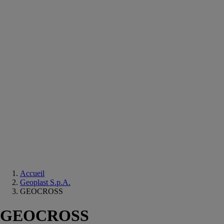
Equipements
salle
de
bain
Douche
Matériaux
salle
de
bain
Meuble
salle
de
bain
Robinetterie
Techniques
sanitaires
Accueil
Geoplast S.p.A.
GEOCROSS
GEOCROSS