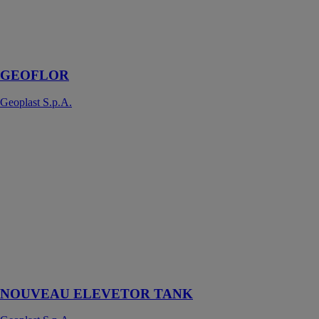
S.p.A.
Grille de
parking
GEOFLOR
Geoplast S.p.A.
NOUVEAU
ELEVETOR
TANK
Geoplast
S.p.A.
Système
modulaire pour
réaliser
réservoirs des
eaux de pluie
en béton armé
NOUVEAU ELEVETOR TANK