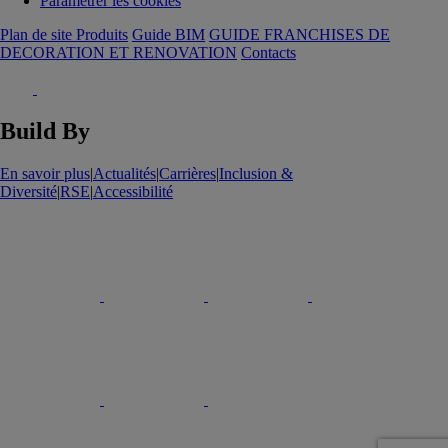
Paramétrer les cookies
Plan de site Produits
Guide BIM
GUIDE FRANCHISES DE
DECORATION ET RENOVATION
Contacts
Build By
En savoir plus
|
Actualités
|
Carrières
|
Inclusion &
Diversité
|
RSE
|
Accessibilité