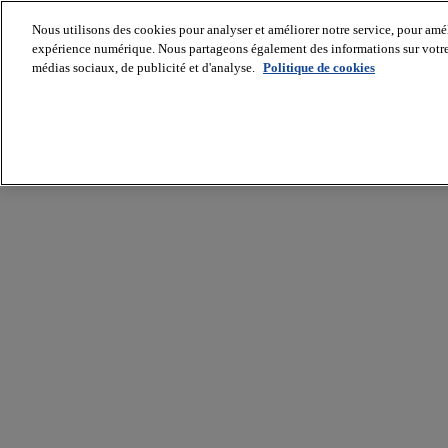
Nous utilisons des cookies pour analyser et améliorer notre service, pour améli
expérience numérique. Nous partageons également des informations sur votre u
médias sociaux, de publicité et d'analyse.
Politique de cookies
Batiradio
Articles
&
expertises
Construction
Tech,
IT,
start-
up
Génie
climatique
Gros
œuvre,
structure
et
enveloppe
Hors
site