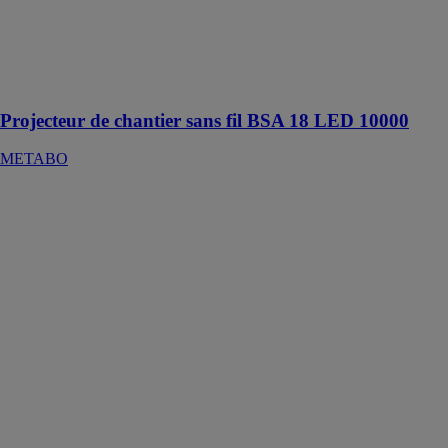
pour un
éclairage de
travail large et
homogène avec
peu d'ombres
Projecteur de chantier sans fil BSA 18 LED 10000
METABO
Meuleuse
d'angle WEV
17-125
QUICK INOX
RT
METABO
Pour le travail
de l'acier
inoxydable et
pour travailler
avec des
meules en
fibres
agressives