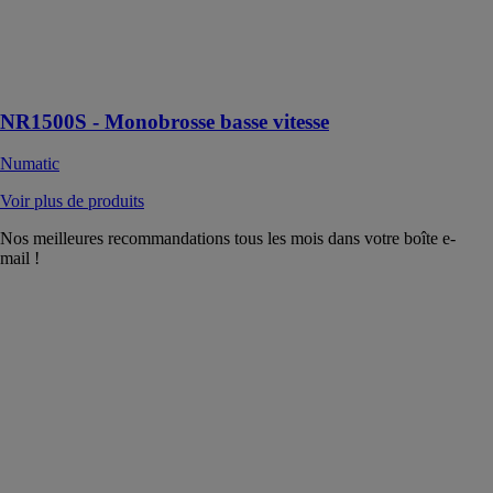
de sol comme
le carrelage, le
ciment ou les
sols durs
NR1500S - Monobrosse basse vitesse
Numatic
Voir plus de produits
Nos meilleures recommandations tous les mois dans votre boîte e-
mail !