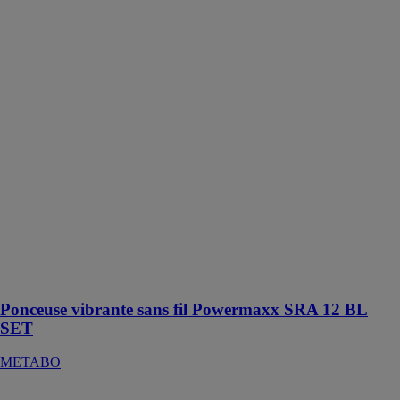
Ponceuse
vibrante sans fil
Powermaxx
SRA 12 BL
SET
METABO
Ponceuse
vibrante sans fil
de 12 volts
extrêmement
légère et
maniable,
idéale pour le
ponçage
efficace de
petites surfaces
Ponceuse vibrante sans fil Powermaxx SRA 12 BL
SET
METABO
Aspirateur tous