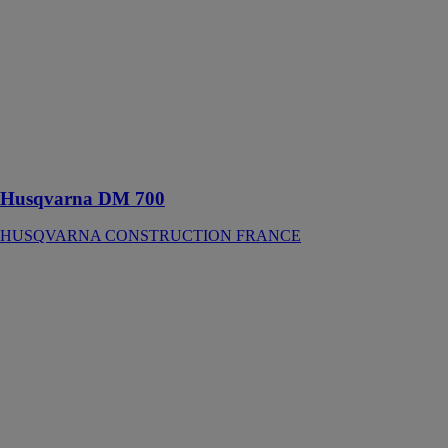
La carotteuse
idéal pour les
travaux
intensifs tels
que le travail
dans le béton
dur avec fer à
béton
Husqvarna DM 700
HUSQVARNA CONSTRUCTION FRANCE
NR1500S -
Monobrosse
basse vitesse
Numatic
Cette
monobrosse a
été conçue pour
le décapage et
le nettoyage de
différents types