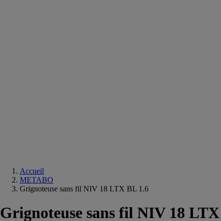
Equipements
salle
de
bain
Douche
Matériaux
salle
de
bain
Meuble
salle
de
bain
Robinetterie
Techniques
sanitaires
Accueil
METABO
Grignoteuse sans fil NIV 18 LTX BL 1.6
Grignoteuse sans fil NIV 18 LTX