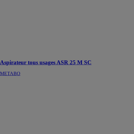
usages ASR 25
M SC
METABO
Aspirateur à
eau et à
poussière
certifié pour un
usage
professionnel
Aspirateur tous usages ASR 25 M SC
METABO
Projecteur de
chantier sans fil
BSA 18 LED
10000
METABO
Projecteur de
chantier sans fil
compact de 10
000 lumens