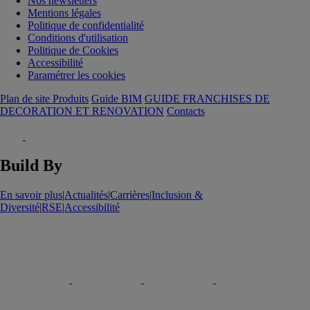
Nos newsletters
Mentions légales
Politique de confidentialité
Conditions d'utilisation
Politique de Cookies
Accessibilité
Paramétrer les cookies
Plan de site Produits
Guide BIM
GUIDE FRANCHISES DE
DECORATION ET RENOVATION
Contacts
Build By
En savoir plus
|
Actualités
|
Carrières
|
Inclusion &
Diversité
|
RSE
|
Accessibilité