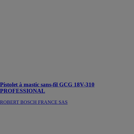
Pistolet à
mastic sans-fil
GCG 18V-310
PROFESSIONAL
ROBERT
BOSCH
FRANCE SAS
Ce pistolet à
mastic sans-fil
est idéal pour
mastiquer et
appliquer des
produits
Pistolet à mastic sans-fil GCG 18V-310
PROFESSIONAL
ROBERT BOSCH FRANCE SAS
Husqvarna DM
700
HUSQVARNA
CONSTRUCTION
FRANCE