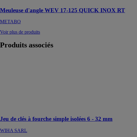
Meuleuse d'angle WEV 17-125 QUICK INOX RT
METABO
Voir plus de produits
Produits
associés
Jeu de clés à
fourche simple
isolées 6 - 32
mm
WIHA SARL
21 pcs y
compris un
coffret, sécurité
assurée
Jeu de clés à fourche simple isolées 6 - 32 mm
WIHA SARL