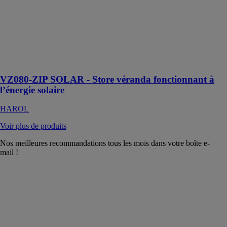
maintenir la
température
intérieure sous
contrôle et
bloque
efficacement la
chaleur
VZ080-ZIP SOLAR - Store véranda fonctionnant à
l’énergie solaire
HAROL
Voir plus de produits
Nos meilleures recommandations tous les mois dans votre boîte e-
mail !