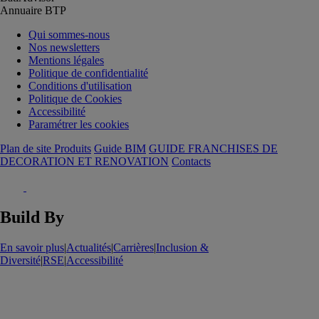
Annuaire BTP
Qui sommes-nous
Nos newsletters
Mentions légales
Politique de confidentialité
Conditions d'utilisation
Politique de Cookies
Accessibilité
Paramétrer les cookies
Plan de site Produits
Guide BIM
GUIDE FRANCHISES DE
DECORATION ET RENOVATION
Contacts
Build By
En savoir plus
|
Actualités
|
Carrières
|
Inclusion &
Diversité
|
RSE
|
Accessibilité