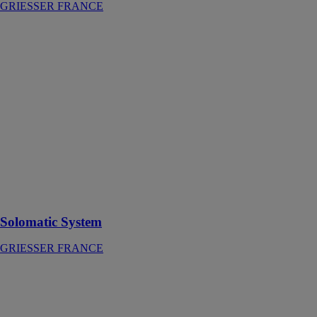
GRIESSER FRANCE
Solomatic
System
GRIESSER
FRANCE
Dispositif
motorisé
autoportant,
conçu pour être
installé sur le
cadre d'une
fenêtre à l'aide
de deux options
de montage
Solomatic System
GRIESSER FRANCE
Lamisol - Le
brise-soleil à
lames reliées de
Griesser