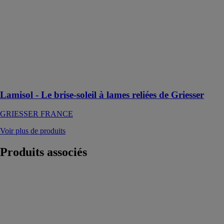
GRIESSER
FRANCE
Le brise-soleil
Lamisol Reflect
offre différentes
positions de
lames en un
seul objet
Lamisol - Le brise-soleil à lames reliées de Griesser
GRIESSER FRANCE
Voir plus de produits
Produits
associés
Stores de
pergola
WAREMA
RENKHOFF
SE