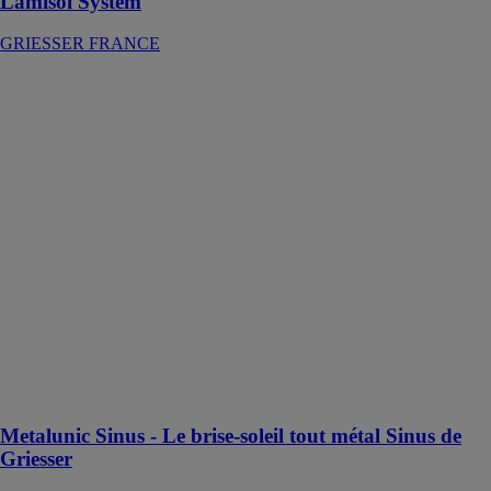
Lamisol System
GRIESSER FRANCE
Metalunic
Sinus - Le
brise-soleil tout
métal Sinus de
Griesser
GRIESSER
FRANCE
La lame Sinus
s'harmonise
parfaitement
avec la façade
et s'adapte
parfaitement
aux meubles en
vogue
actuellement
Metalunic Sinus - Le brise-soleil tout métal Sinus de
Griesser