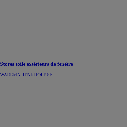
fenêtre
WAREMA
RENKHOFF
SE
L'atmosphère
parfaite grâce
aux stores toile
extérieurs de
fenêtre
WAREMA
Stores toile extérieurs de fenêtre
WAREMA RENKHOFF SE
VZ080-ZIP
SOLAR - Store
véranda
fonctionnant à
l’énergie solaire
HAROL
Le VZ080-ZIP
Solar permet de