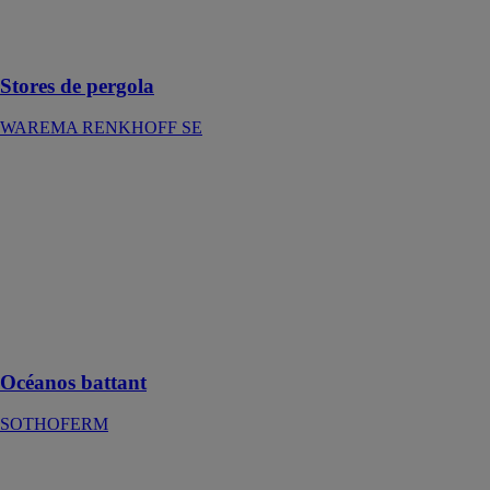
Être chaque
jour un peu en
vacances
Stores de pergola
WAREMA RENKHOFF SE
Océanos
battant
SOTHOFERM
Le volet
Océanos
aluminium
battant qui
s’adapte à votre
façade
Océanos battant
SOTHOFERM
Stores toile
extérieurs de