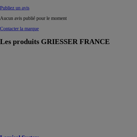
Publiez un avis
Aucun avis publié pour le moment
Contacter la marque
Les produits
GRIESSER FRANCE
Lamisol
System
GRIESSER
FRANCE
Le système
Lamisol est
conçu pour être
installé sur le
cadre d'une
fenêtre grâce à
deux méthodes
de montage
différentes