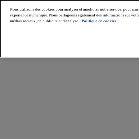
Nous utilisons des cookies pour analyser et améliorer notre service, pour améli
expérience numérique. Nous partageons également des informations sur votre u
médias sociaux, de publicité et d'analyse.
Politique de cookies
Batiradio
Articles
&
expertises
Construction
Tech,
IT,
start-
up
Génie
climatique
Gros
œuvre,
structure
et
enveloppe
Hors
site