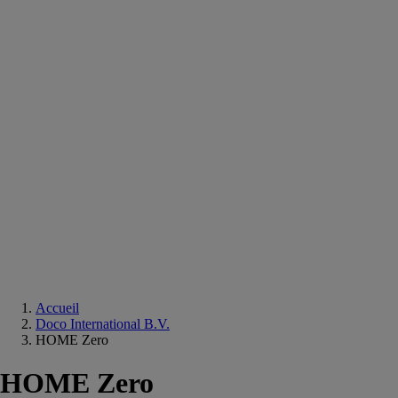
Equipements
salle
de
bain
Douche
Matériaux
salle
de
bain
Meuble
salle
de
bain
Robinetterie
Techniques
sanitaires
Accueil
Doco International B.V.
HOME Zero
HOME Zero