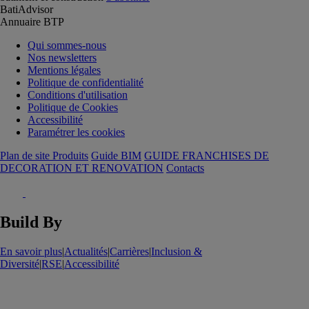
BatiAdvisor
Annuaire BTP
Qui sommes-nous
Nos newsletters
Mentions légales
Politique de confidentialité
Conditions d'utilisation
Politique de Cookies
Accessibilité
Paramétrer les cookies
Plan de site Produits
Guide BIM
GUIDE FRANCHISES DE
DECORATION ET RENOVATION
Contacts
Build By
En savoir plus
|
Actualités
|
Carrières
|
Inclusion &
Diversité
|
RSE
|
Accessibilité