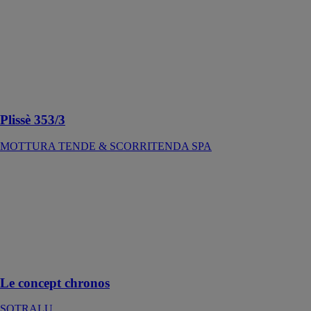
TENDE &
SCORRITENDA
SPA
Système pour
rideaux plissés
avec plis de 20
mm
Plissè 353/3
MOTTURA TENDE & SCORRITENDA SPA
Le concept
chronos
SOTRALU
Système
complet de
verrouillage
monobloc
Le concept chronos
SOTRALU