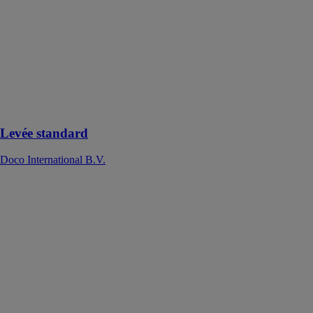
Ce levée
standard offre
une solution
pour
pratiquement
toutes les
situations
d'installation
Levée standard
Doco International B.V.
HOME-F
Doco
International
B.V.
Ce système
peut supporter
jusqu'à 295 kg
et, avec une
largeur de 6000
mm