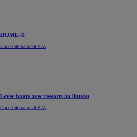
des systèmes de
portes
modulaires les
plus innovants
du marché
HOME-X
Doco International B.V.
Levée haute
avec ressorts au
linteau
Doco
International
B.V.
Levée haute avec ressorts au linteau
Doco International B.V.
Levée standard
Doco
International
B.V.