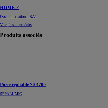
HOME-F
Doco International B.V.
Voir plus de produits
Produits
associés
Porte repliable
70 4700
SEPALUMIC
Porte repliable
portée avec
répartition du
poids au sol
Porte repliable 70 4700
SEPALUMIC
Plissè 353/3
MOTTURA