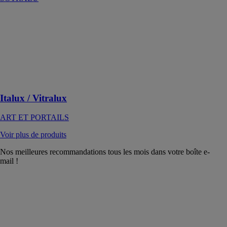
Italux / Vitralux
ART ET
PORTAILS
Un design
affirmé pour un
extérieur
sublimé
Italux / Vitralux
ART ET PORTAILS
Voir plus de produits
Nos meilleures recommandations tous les mois dans votre boîte e-
mail !