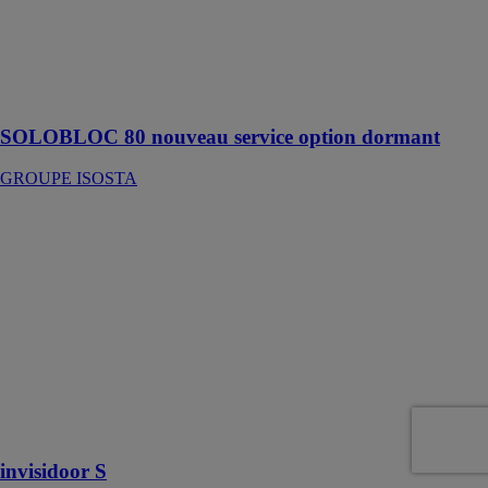
être fourni soit
avec l’ouvrant
seul soit avec
son dormant à
dimension.
SOLOBLOC 80 nouveau service option dormant
GROUPE ISOSTA
invisidoor S
ARLU
Voici une porte
coulissante qui
disparait dans
le mur en
s’ouvrant et
revient
s’aligner sur ce
dernier en se
fermant
invisidoor S