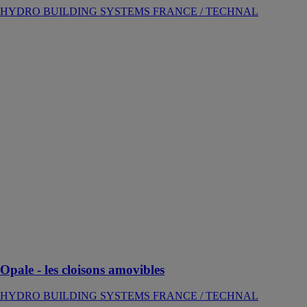
HYDRO BUILDING SYSTEMS FRANCE / TECHNAL
Opale - les
cloisons
amovibles
HYDRO
BUILDING
SYSTEMS
FRANCE /
TECHNAL
Cloisons
amovibles,
démontables et
personnalisables
permettant
l’intégration de
porte battante
ou coulissante
suspendue
Opale - les cloisons amovibles
HYDRO BUILDING SYSTEMS FRANCE / TECHNAL