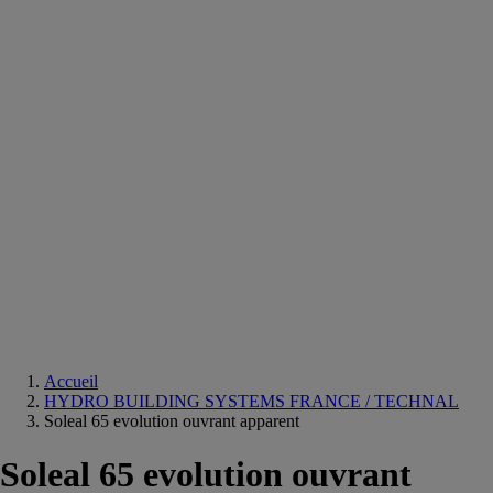
Equipements
salle
de
bain
Douche
Matériaux
salle
de
bain
Meuble
salle
de
bain
Robinetterie
Techniques
sanitaires
Accueil
HYDRO BUILDING SYSTEMS FRANCE / TECHNAL
Soleal 65 evolution ouvrant apparent
Soleal 65 evolution ouvrant