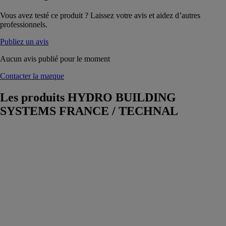
Vous avez testé ce produit ? Laissez votre avis et aidez d’autres
professionnels.
Publiez un avis
Aucun avis publié pour le moment
Contacter la marque
Les produits
HYDRO BUILDING
SYSTEMS FRANCE / TECHNAL
Soleal 55
l'angle 90°
HYDRO
BUILDING
SYSTEMS
FRANCE /
TECHNAL
La baie
coulissante en
aluminium à