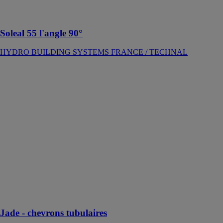
ouverture qui
libère les angles
Soleal 55 l'angle 90°
HYDRO BUILDING SYSTEMS FRANCE / TECHNAL
Jade - chevrons
tubulaires
HYDRO
BUILDING
SYSTEMS
FRANCE /
TECHNAL
L'espace à
vivre à
l’esthétique
épurée pour de
nombreuses
possibilités
architecturales
Jade - chevrons tubulaires