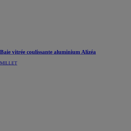
coulissante
aluminium
Alizéa
MILLET
La résistance
de l'alu avec un
design carré
Baie vitrée coulissante aluminium Alizéa
MILLET
SOLOBLOC
80 nouveau
service option
dormant
GROUPE
ISOSTA
SOLOBLOC
l'ouvrant
monobloc
ISOSTA peut à
présent vous