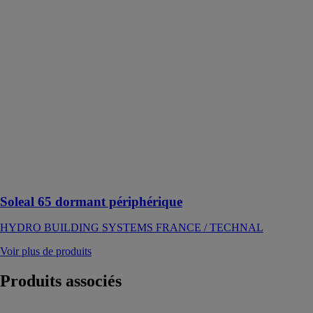
Soleal 65
dormant
périphérique
HYDRO
BUILDING
SYSTEMS
FRANCE /
TECHNAL
La baie
coulissante en
aluminium avec
une solution à
tout vos projets
Soleal 65 dormant périphérique
HYDRO BUILDING SYSTEMS FRANCE / TECHNAL
Voir plus de produits
Produits
associés
Baie vitrée