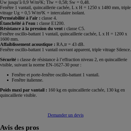
Uw jusqu’à 0,9 W/m²K; Tlw = 0,58; Sw = 0,48.
Fenêtre 1 vantail, quincaillerie cachée, L x H = 1250 x 1480 mm, triple
vitrage Ug = 0,5 W/m²K + intercalaire isolant.
Perméabilité à l’air :
classe 4.
Étanchéité à l’eau :
classe E1200.
Résistance à la pression du vent :
classe C5.
Fenêtre oscillo-battant 1 vantail, quincaillerie cachée, L x H = 1200 x
1600 mm.
Affaiblissement acoustique :
RA,tr = 43 dB.
Fenêtre oscillo-battant 1 vantail ouvrant apparent, triple vitrage Silence.
Sécurité :
classe de résistance à l’effraction niveau 2, en quincaillerie
visible, suivant la norme EN-1627-30 pour :
Fenêtre et porte-fenêtre oscillo-battant 1 vantail.
Fenêtre italienne.
Poids maxi par vantail :
160 kg en quincaillerie cachée, 130 kg en
quincaillerie visible.
Demander un devis
Avis
des pros