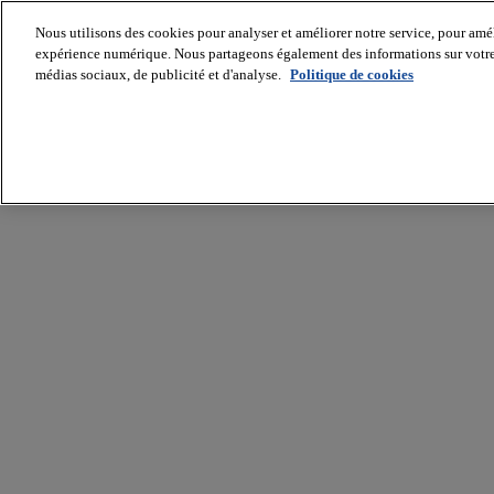
Nous utilisons des cookies pour analyser et améliorer notre service, pour améli
expérience numérique. Nous partageons également des informations sur votre u
médias sociaux, de publicité et d'analyse.
Politique de cookies
Batiradio
Articles
&
expertises
Construction
Tech,
IT,
start-
up
Génie
climatique
Gros
œuvre,
structure
et
enveloppe
Hors
site