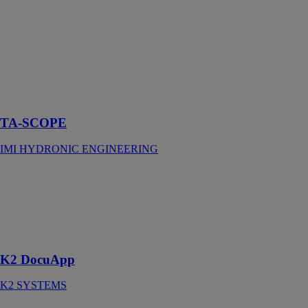
est un appareil
d'équilibrage
avancé, conçu
pour optimiser
les
performances
des circuits
hydrauliques
TA-SCOPE
IMI HYDRONIC ENGINEERING
K2 DocuApp
K2 SYSTEMS
Assistant
numérique pour
installateurs
K2 DocuApp
K2 SYSTEMS