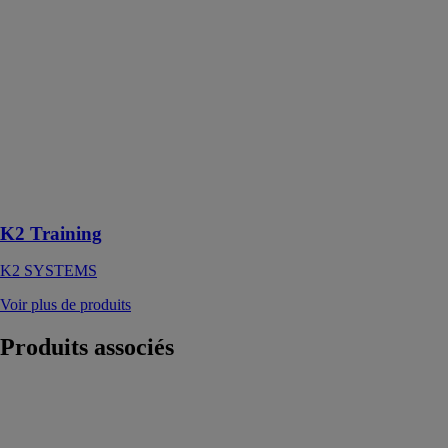
K2 Training
K2 SYSTEMS
K2 Training
transmet de
manière
approfondie et
ludique un
savoir-faire de
base en matière
de conseil
K2 Training
K2 SYSTEMS
Voir plus de produits
Produits
associés
Thermostat
d’ambiance
PRT
IMI