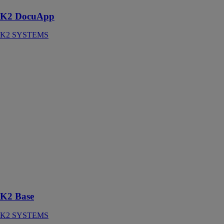
K2 DocuApp
K2 SYSTEMS
K2 Base
K2 SYSTEMS
Grâce à K2
Base, vous
pouvez
déterminer le
système de
montage K2
optimal pour
les toits en
pente et les toits
plats en
seulement cinq
étapes
K2 Base
K2 SYSTEMS