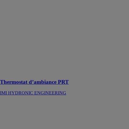
HYDRONIC
ENGINEERING
Le thermostat
d’ambiance
PRT est une
solution
complète de
gestion du
chauffage,
adapté aux
radiateurs et
planchers
chauffants
Thermostat d’ambiance PRT
IMI HYDRONIC ENGINEERING
TA-SCOPE
IMI
HYDRONIC
ENGINEERING
Le TA-SCOPE