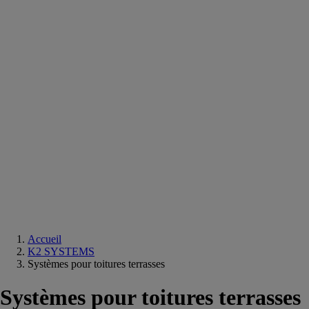
Equipements
salle
de
bain
Douche
Matériaux
salle
de
bain
Meuble
salle
de
bain
Robinetterie
Techniques
sanitaires
Accueil
K2 SYSTEMS
Systèmes pour toitures terrasses
Systèmes pour toitures terrasses