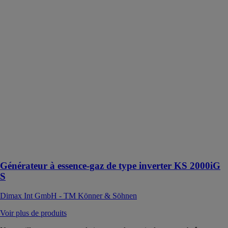
Générateur à
essence-gaz de
type inverter
KS 2000iG S
Dimax Int
GmbH - TM
Könner &
Söhnen
Le générateur à
essence-gaz
produit un
courant
électrique avec
une onde
sinusoïdale
pure
Générateur à essence-gaz de type inverter KS 2000iG
S
Dimax Int GmbH - TM Könner & Söhnen
Voir plus de produits