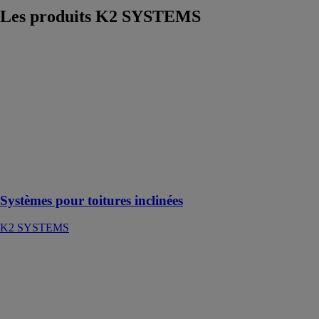
Les produits
K2 SYSTEMS
Systèmes pour
toitures
inclinées
K2 SYSTEMS
Les systèmes
de montage K2
ont été élaborés
pour répondre
aux besoins du
marché
Systèmes pour toitures inclinées
K2 SYSTEMS
K2 DocuApp
K2 SYSTEMS
Assistant
numérique pour
installateurs