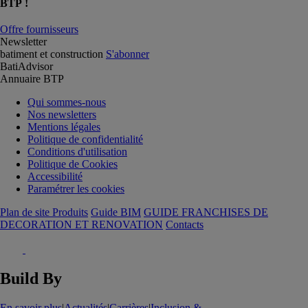
BTP !
Offre fournisseurs
Newsletter
batiment et construction
S'abonner
BatiAdvisor
Annuaire BTP
Qui sommes-nous
Nos newsletters
Mentions légales
Politique de confidentialité
Conditions d'utilisation
Politique de Cookies
Accessibilité
Paramétrer les cookies
Plan de site Produits
Guide BIM
GUIDE FRANCHISES DE
DECORATION ET RENOVATION
Contacts
Build By
En savoir plus
|
Actualités
|
Carrières
|
Inclusion &