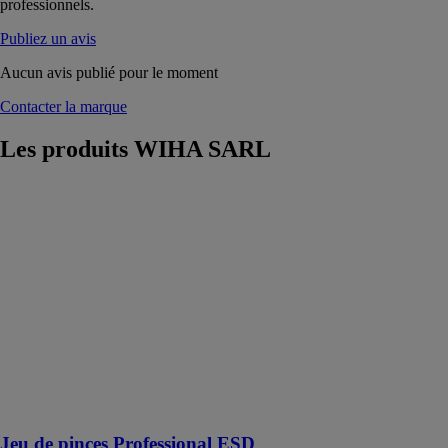
professionnels.
Publiez un avis
Aucun avis publié pour le moment
Contacter la marque
Les produits
WIHA SARL
Jeu de pinces
Professional
ESD
WIHA SARL
Pince coupante
diagonale,
pince coupante
devant oblique,
pince demi-
ronde 5 pcs y
compris dossier
d'outils
Jeu de pinces Professional ESD