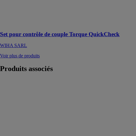
4 pièces avec
adaptateur,
piles et coffret
Feu vert pour
votre sécurité
Set pour contrôle de couple Torque QuickCheck
WIHA SARL
Voir plus de produits
Produits
associés
Tronçonneuse
thermique 53
cm³ 51 cm
FEIDER
BUILDER
SYSTEMS
Cette
tronçonneuse
propose des
performances