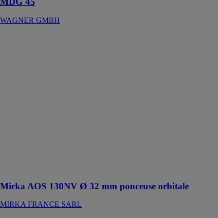
MDG 45
WAGNER GMBH
Mirka AOS
130NV Ø 32
mm ponceuse
orbitale
MIRKA
FRANCE
SARL
Cette machine
est adaptée aux
opérations de
rectification des
défauts après
peinture dans la
construction
automobile
Mirka AOS 130NV Ø 32 mm ponceuse orbitale
MIRKA FRANCE SARL