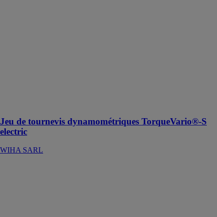
0,8-5,0 Nm jeu
mixte de 19 pcs
à couple limité
à réglage
variable y
compris une
trousse
repliable Le
couple
approprié pour
chaque
application
Jeu de tournevis dynamométriques TorqueVario®-S
electric
WIHA SARL
Set pour
contrôle de
couple Torque
QuickCheck
WIHA SARL