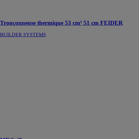
dignes des
modèles pros
Tronçonneuse thermique 53 cm³ 51 cm FEIDER
BUILDER SYSTEMS
MDG 45
WAGNER
GMBH
Récipient sous
pression de
type MDG 45
avec armature
complète
d'entrée d'air
comprimé, à
commande
réversible, y
compris
soupape de
sécurité testée