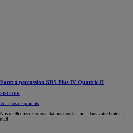
Foret à
percussion
SDS Plus IV
Quattric II
FISCHER
Un outil de
haute
performance
conçu pour des
opérations de
perçage
précises et
efficaces
Foret à percussion SDS Plus IV Quattric II
FISCHER
Voir plus de produits
Nos meilleures recommandations tous les mois dans votre boîte e-
mail !