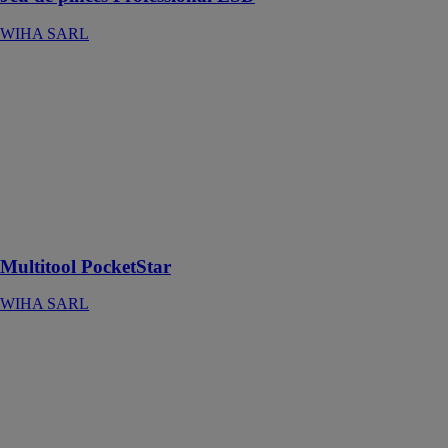
WIHA SARL
Multitool
PocketStar
WIHA SARL
Six pans à tête
sphérique
MagicRing® 7
pcs : L'étoile
dans la poche
de pantalon
Multitool PocketStar
WIHA SARL
Jeu de
tournevis
dynamométriques
TorqueVario®-
S electric
WIHA SARL