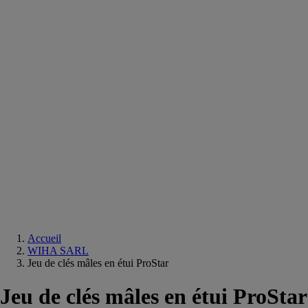
Equipements
salle
de
bain
Douche
Matériaux
salle
de
bain
Meuble
salle
de
bain
Robinetterie
Techniques
sanitaires
Accueil
WIHA SARL
Jeu de clés mâles en étui ProStar
Jeu de clés mâles en étui ProStar