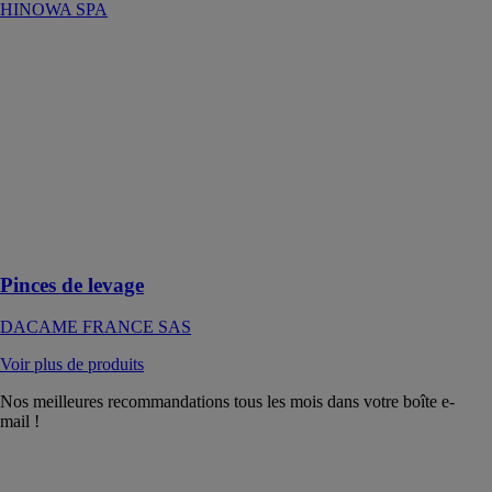
HINOWA SPA
Pinces de
levage
DACAME
FRANCE SAS
Appareil de
manutention ou
de levage pour
bordures,
plaques de
béton, etc
Pinces de levage
DACAME FRANCE SAS
Voir plus de produits
Nos meilleures recommandations tous les mois dans votre boîte e-
mail !