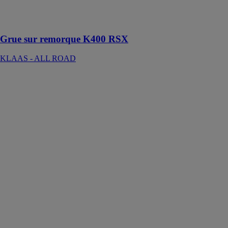
grue sur
remorque de la
gamme
Grue sur remorque K400 RSX
KLAAS - ALL ROAD
Nacelle sur
remorque
OMMELIFT
12EJ
KLAAS - ALL
ROAD
La nacelle sur
remorque Mini
12 EJ est
alimenté en
230V et est
particulièrement
adapté
lorsqu'un
fonctionnement
continu est