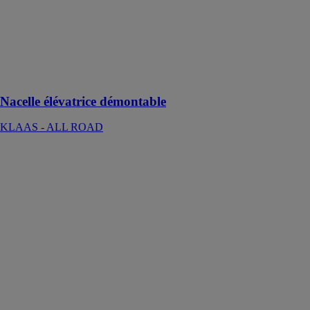
outils, les
nacelles 2
places
disposent d'une
capacité de 200
kg
Nacelle élévatrice démontable
KLAAS - ALL ROAD
Grue sur
remorque K400
RSX
KLAAS - ALL
ROAD
Avec une
capacité de
levage de 1 600
kg, la grue sur
remorque Klaas
K400 est la
plus puissante