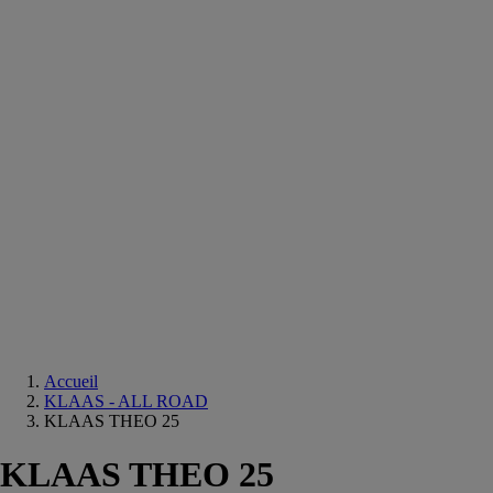
Equipements
salle
de
bain
Douche
Matériaux
salle
de
bain
Meuble
salle
de
bain
Robinetterie
Techniques
sanitaires
Accueil
KLAAS - ALL ROAD
KLAAS THEO 25
KLAAS THEO 25