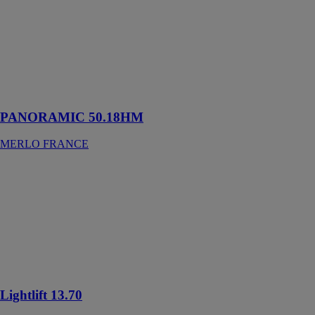
FRANCE
Le Panoramic
50.18 a été
spécialement
conçu pour la
manutention
lourde
PANORAMIC 50.18HM
MERLO FRANCE
Lightlift 13.70
HINOWA SPA
La plateforme
aérienne
élévatrice
compacte et
haute
performance
Lightlift 13.70