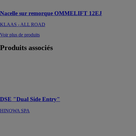
nécessaire
Nacelle sur remorque OMMELIFT 12EJ
KLAAS - ALL ROAD
Voir plus de produits
Produits
associés
DSE "Dual
Side Entry"
HINOWA SPA
Robuste et
confortable
DSE "Dual Side Entry"
HINOWA SPA
PANORAMIC
50.18HM
MERLO