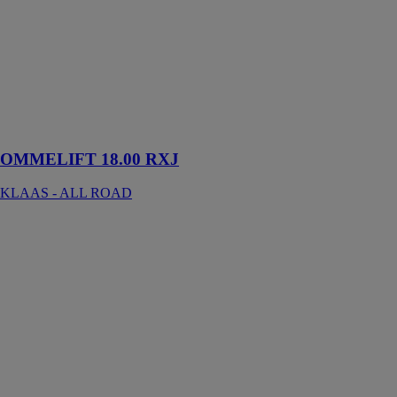
OMMELIFT
18.00 RXJ
KLAAS - ALL
ROAD
Nacelle
articulée de 18
mètres
OMMELIFT 18.00 RXJ
KLAAS - ALL ROAD
Nacelle
élévatrice
démontable
KLAAS - ALL
ROAD
Idéal pour
travailler en
équipe ou pour
des opérations
de manutention
nécessitant des